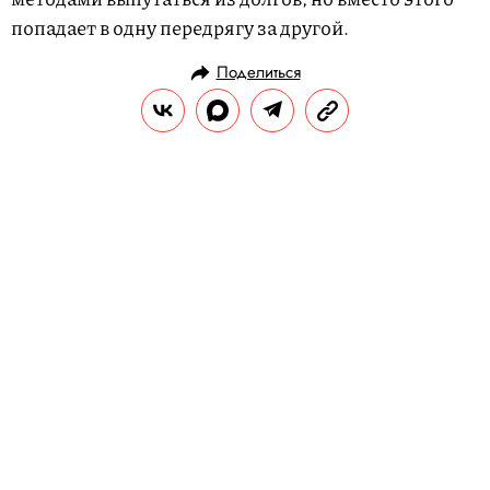
попадает в одну передрягу за другой.
Поделиться
РАЗВЛЕЧЕНИЯ
КИНО И СЕРИАЛЫ
27.01.2024, 09:30
Что смотреть на выходных: 9
добрых фильмов на случай, если
вам грустно
Несколько фильмов, которые спасут вечер
трудного дня и поднимут настроение.
Некоторые заменят сеанс у
психотерапевта, а другие — заставят
вспомнить о старых грандиозных планах и