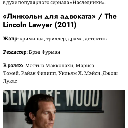
в духе популярного сериала «Наследники».
«Линкольн для адвоката» / The
Lincoln Lawyer (2011)
Жанр:
криминал, триллер, драма, детектив
Режиссер:
Брэд Фурман
В ролях:
Мэттью Макконахи, Мариса
Томей, Райан Филипп, Уильям Х. Мэйси, Джош
Лукас