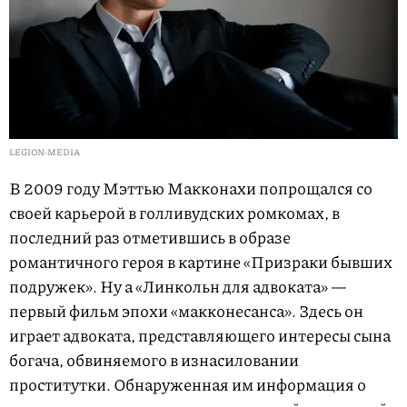
LEGION-MEDIA
В 2009 году Мэттью Макконахи попрощался со
своей карьерой в голливудских ромкомах, в
последний раз отметившись в образе
романтичного героя в картине «Призраки бывших
подружек». Ну а «Линкольн для адвоката» —
первый фильм эпохи «макконесанса». Здесь он
играет адвоката, представляющего интересы сына
богача, обвиняемого в изнасиловании
проститутки. Обнаруженная им информация о