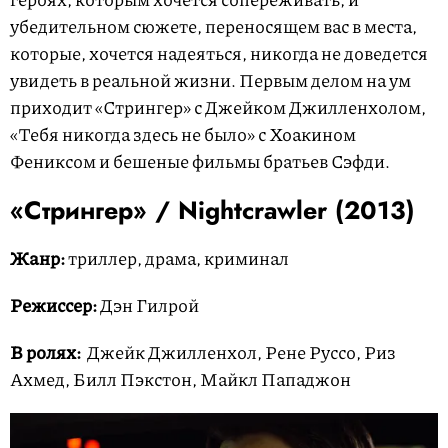
убедительном сюжете, переносящем вас в места,
которые, хочется надеяться, никогда не доведется
увидеть в реальной жизни. Первым делом на ум
приходит «Стрингер» с Джейком Джилленхолом,
«Тебя никогда здесь не было» с Хоакином
Фениксом и бешеные фильмы братьев Сэфди.
«Стрингер» / Nightcrawler (2013)
Жанр:
триллер, драма, криминал
Режиссер:
Дэн Гилрой
В ролях:
Джейк Джилленхол, Рене Руссо, Риз
Ахмед, Билл Пэкстон, Майкл Пападжон