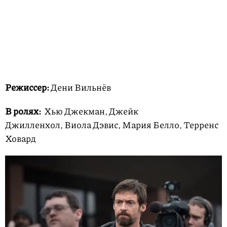
Режиссер:
Дени Вильнёв
В ролях:
Хью Джекман, Джейк
Джилленхол, Виола Дэвис, Мария Белло, Терренс
Ховард