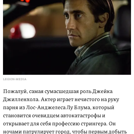
LEGION-MEDIA
Пожалуй, самая сумасшедшая роль Джейка
Джилленхола. Актер играет нечистого на руку
парня из Лос-Анджелеса Лу Блума, который
становится очевидцем автокатастрофы и
открывает для себя профессию стрингера. Он
ночами патрулирует город, чтобы первым добыть