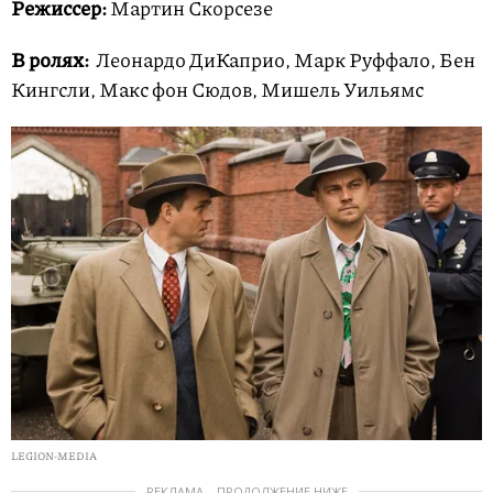
Режиссер:
Мартин Скорсезе
В ролях:
Леонардо ДиКаприо, Марк Руффало, Бен
Кингсли, Макс фон Сюдов, Мишель Уильямс
LEGION-MEDIA
РЕКЛАМА – ПРОДОЛЖЕНИЕ НИЖЕ