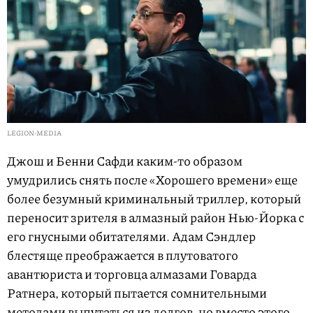
LEGION-MEDIA
Джош и Бенни Сафди каким-то образом
умудрились снять после «Хорошего времени» еще
более безумный криминальный триллер, который
переносит зрителя в алмазный район Нью-Йорка с
его гнусными обитателями. Адам Сэндлер
блестяще преображается в плутоватого
авантюриста и торговца алмазами Говарда
Ратнера, который пытается сомнительными
методами выпутаться из долгов, но вместо этого