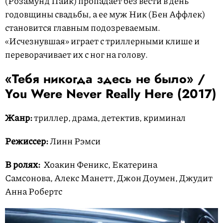
(Розамунд Пайк) пропадает без вести в день
годовщины свадьбы, а ее муж Ник (Бен Аффлек)
становится главным подозреваемым.
«Исчезнувшая» играет с триллерными клише и
переворачивает их с ног на голову.
«Тебя никогда здесь не было» /
You Were Never Really Here (2017)
Жанр:
триллер, драма, детектив, криминал
Режиссер:
Линн Рэмси
В ролях:
Хоакин Феникс, Екатерина
Самсонова, Алекс Манетт, Джон Доумен, Джудит
Анна Робертс