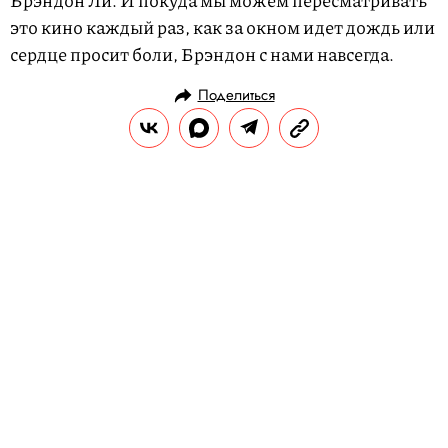
это кино каждый раз, как за окном идет дождь или
сердце просит боли, Брэндон с нами навсегда.
Поделиться
РАЗВЛЕЧЕНИЯ
КИНО И СЕРИАЛЫ
31.03.2024, 12:35
Мы будем делать бизнес: 12
фильмов о преуспевающих
предпринимателях
Рассказываем о лучших фильмах про
бизнесменов.
РЕДАКЦИЯ «ПРАВИЛ ЖИЗНИ»