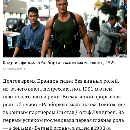
Кадр из фильма «Разборки в маленьком Токио», 1991
LEGION-MEDIA
Долгое время Брэндон сидел без видных ролей,
из-за чего впал в депрессию, но в 1991-м о нем
наконец-то заговорили. Всему виной прорывная
роль в боевике «Разборки в маленьком Токио», где
экранным партнером Ли стал Дольф Лундгрен. За
первым успехом последовала первая главная роль
— в фильме «Беглый огонь», а затем в 1993-м