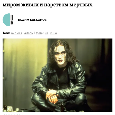
миром живых и царством мертвых.
ВАДИМ БОГДАНОВ
Теги:
фильмы
актеры
трагедия
кино