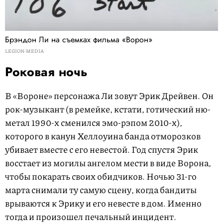
Брэндон Ли на съемках фильма «Ворон»
LEGION-MEDIA
Роковая ночь
В «Вороне» персонажа Ли зовут Эрик Дрейвен. Он
рок-музыкант (в ремейке, кстати, готический ню-
метал 1990-х сменился эмо-рэпом 2010-х),
которого в канун Хеллоуина банда отморозков
убивает вместе с его невестой. Год спустя Эрик
восстает из могилы ангелом мести в виде Ворона,
чтобы покарать своих обидчиков. Ночью 31-го
марта снимали ту самую сцену, когда бандиты
врываются к Эрику и его невесте в дом. Именно
тогда и произошел печальный инцидент.