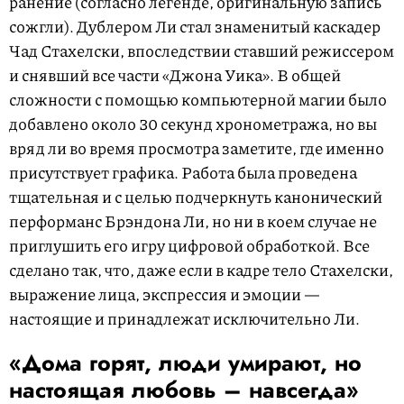
ранение (согласно легенде, оригинальную запись
сожгли). Дублером Ли стал знаменитый каскадер
Чад Стахелски, впоследствии ставший режиссером
и снявший все части «Джона Уика». В общей
сложности с помощью компьютерной магии было
добавлено около 30 секунд хронометража, но вы
вряд ли во время просмотра заметите, где именно
присутствует графика. Работа была проведена
тщательная и с целью подчеркнуть канонический
перформанс Брэндона Ли, но ни в коем случае не
приглушить его игру цифровой обработкой. Все
сделано так, что, даже если в кадре тело Стахелски,
выражение лица, экспрессия и эмоции —
настоящие и принадлежат исключительно Ли.
«Дома горят, люди умирают, но
настоящая любовь – навсегда»