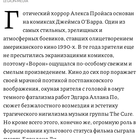
LEGION-MEDIA
Г
отический хоррор Алекса Пройаса основан
на комиксах Джеймса О’Барра. Один из
самых стильных, зрелищных и
атмосферных боевиков, ставших олицетворением
американского кино 1990-х. В те года зрители еще
не пресытились экранизациями комиксов,
поэтому «Ворон» ощущался по-особому свежим и
смелым произведением. Кино до сих пор поражает
своей мрачной поэтикой постпанковского
воображения, окуная зрителя с головой в омут
темного фатализма работ Эдгара Аллана По,
сюжет безжалостного возмездия и эстетику
трагического нигилизма музыки группы The Cure.
Но кроме всего этого, конечно же, огромную роль в
формировании культового статуса фильма сыграла
смерть Брэндона Ли.