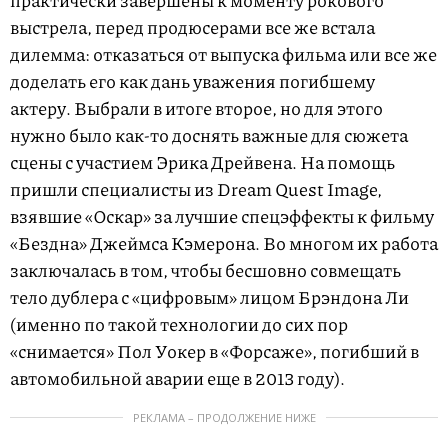
выстрела, перед продюсерами все же встала
дилемма: отказаться от выпуска фильма или все же
доделать его как дань уважения погибшему
актеру. Выбрали в итоге второе, но для этого
нужно было как-то доснять важные для сюжета
сцены с участием Эрика Дрейвена. На помощь
пришли специалисты из Dream Quest Image,
взявшие «Оскар» за лучшие спецэффекты к фильму
«Бездна» Джеймса Кэмерона. Во многом их работа
заключалась в том, чтобы бесшовно совмещать
тело дублера с «цифровым» лицом Брэндона Ли
(именно по такой технологии до сих пор
«снимается» Пол Уокер в «Форсаже», погибший в
автомобильной аварии еще в 2013 году).
РЕКЛАМА – ПРОДОЛЖЕНИЕ НИЖЕ