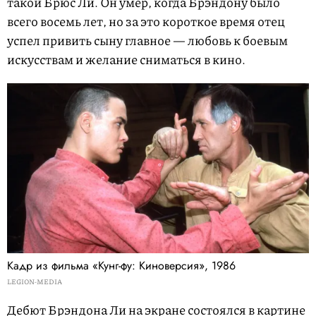
такой Брюс Ли. Он умер, когда Брэндону было
всего восемь лет, но за это короткое время отец
успел привить сыну главное — любовь к боевым
искусствам и желание сниматься в кино.
Кадр из фильма «Кунг-фу: Киноверсия», 1986
LEGION-MEDIA
Дебют Брэндона Ли на экране состоялся в картине