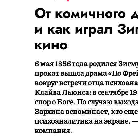
От комичного д
и как играл З
кино
6 мая 1856 года родился Зигму
прокат вышла драма «По Фрей
вокруг встречи отца психоан
Клайва Льюиса: в сентябре 19
спор о Боге. По случаю выхо
Зархина вспоминает, кто еще
психоаналитика на экране, 
компания.