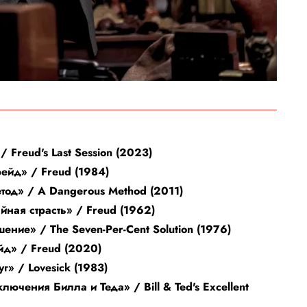
 Freud's Last Session (2023)
ейд» / Freud (1984)
тод» / A Dangerous Method (2011)
йная страсть» / Freud (1962)
ение» / The Seven-Per-Cent Solution (1976)
йд» / Freud (2020)
г» / Lovesick (1983)
ючения Билла и Теда» / Bill & Ted's Excellent