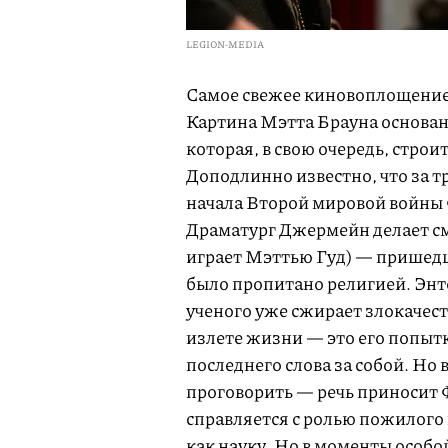
LEGION-MEDIA
Самое свежее киновоплощение 
Картина Мэтта Брауна основан
которая, в свою очередь, стро
Доподлинно известно, что за тр
начала Второй мировой войны Ф
Драматург Джермейн делает см
играет Мэттью Гуд) — пришедши
было пропитано религией. Энт
ученого уже сжирает злокачест
излете жизни — это его попытк
последнего слова за собой. Но в
проговорить — речь приносит 
справляется с ролью пожилого
как науку. Но в моменты особо