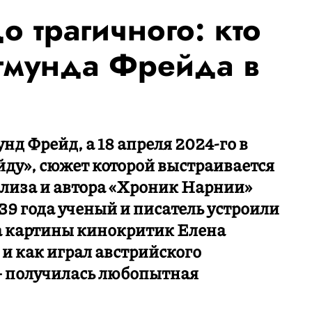
о трагичного: кто
игмунда Фрейда в
нд Фрейд, а 18 апреля 2024-го в
ду», сюжет которой выстраивается
ализа и автора «Хроник Нарнии»
39 года ученый и писатель устроили
да картины кинокритик Елена
 и как играл австрийского
— получилась любопытная