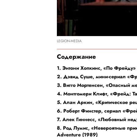
LEGION-MEDIA
Содержание
1. Энтони Хопкинс, «По Фрейду» /
2. Дэвид Суше, мини-сериал «Фр
3. Вигго Мортенсен, «Опасный ме
4. Монтгомери Клифт, «Фрейд: Та
5. Алан Аркин, «Критическое реш
6. Роберт Финстер, сериал «Фре
7. Алек Гиннесс, «Любовный неду
8. Род Лумис, «Невероятные прикл
Adventure (1989)