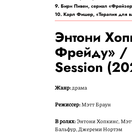
9. Бирн Пивен, сериал «Фрейзер
10. Карл Фишер, «Терапия для ва
Энтони Хоп
Фрейду» / F
Session (20
Жанр:
драма
Режиссер:
Мэтт Браун
В ролях:
Энтони Хопкинс, Мэтт
Бальфур, Джереми Нортэм