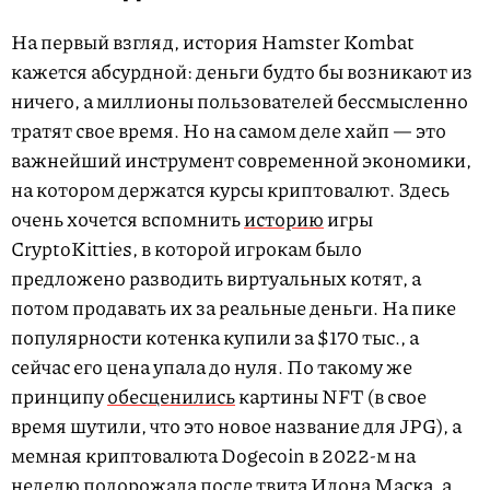
На первый взгляд, история Hamster Kombat
кажется абсурдной: деньги будто бы возникают из
ничего, а миллионы пользователей бессмысленно
тратят свое время. Но на самом деле хайп — это
важнейший инструмент современной экономики,
на котором держатся курсы криптовалют. Здесь
очень хочется вспомнить
историю
игры
CryptoKitties, в которой игрокам было
предложено разводить виртуальных котят, а
потом продавать их за реальные деньги. На пике
популярности котенка купили за $170 тыс., а
сейчас его цена упала до нуля. По такому же
принципу
обесценились
картины NFT (в свое
время шутили, что это новое название для JPG), а
мемная криптовалюта Dogecoin в 2022-м на
неделю
подорожала
после твита Илона Маска, а