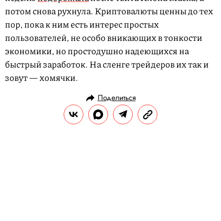
потом снова рухнула. Криптовалюты ценны до тех
пор, пока к ним есть интерес простых
пользователей, не особо вникающих в тонкости
экономики, но простодушно надеющихся на
быстрый заработок. На сленге трейдеров их так и
зовут — хомячки.
Поделиться
РАЗВЛЕЧЕНИЯ
ИГРЫ И РАЗВЛЕЧЕНИЯ
18.06.2024, 18:00
Тест: потомственная княжна,
новоиспеченная аристократка или
актриса театра — попробуйте
угадать, кто изображен на