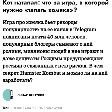
Кот натапал: что за игра, в которой
нужно «тапать хомяка»?
Игра про хомяка бьет рекорды
популярности: на ее канал в Telegram
подписаны почти 40 млн человек,
популярные блогеры снимают о ней
ролики, миллионы людей в нее играют и
даже депутаты Госдумы предупреждают
россиян о связанных с нею рисках. В чем
секрет Hamster Kombat и можно ли на ней
заработать?
ЛИНАР ФЕКТУЛОВ
Теги:
интернет
деньги
игры
павел дуров