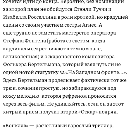
хочется идти до конца. Вероятно, без номинаций
за второй план не обойдутся Стэнли Туччи и
Изабелла Росселлини в роли кроткой, но крадущей
сцены со своим участием сестры Агнес. А
еще трудно не заметить мастерство оператора
Стефана Фонтена (работа со светом, когда
кардиналы секретничают в темном зале,
великолепная) и оскароносного композитора
Фолькера Бертельмана, который взял чуть ли не
одной нотой статуэтку за «На Западном фронте...».
Здесь Бертельман проделывает фактически тот же
трюк, сочинив простую, но забирающуюся под
кожу мелодию, которая рефреном проносится
через весь фильм. Не удивляйтесь, если он за этот
хитрый прием получит второй «Оскар» подряд.
«Конклав» — расчетливый взрослый триллер,