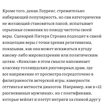
Кроме того, декан Лоуренс, стремительно
набирающий популярность, но сам категорически
не желающий становиться папой, испытывает
серьезные сомнения по поводу чистоты своей
веры. Сценарий Питера Строана подходит к самой
концепции веры с точки зрения релятивизма,
показывая, как она может искажаться в угоду
какому-либо мировоззрению или политическим
целям. «Конклав» в этом смысле напоминает
классику голливудских разговорных драм, где
все напряжение от просмотра сосредоточено в
филигранности актерской игры, камерности
сеттинга и меткости диалогов. Например, как в «12
разгневанных мужчинах», но с понтификами,
которые вейпят и плетут интриги за спиной друг у