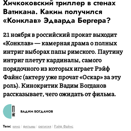
Хичкоковский триллер в стенах
Ватикана. Каким получился
«Конклав» Эдварда Бергера?
21 ноября в российский прокат выходит
«Конклав» — камерная драма о полных
интриг выборах папы римского. Паутину
интриг плетут кардиналы, самого
порядочного из которых играет Рэйф
Файнс (актеру уже прочат «Оскар» за эту
роль). Кинокритик Вадим Богданов
рассказывает, чего ожидать от фильма.
ВАДИМ БОГДАНОВ
Теги:
кино
фильмы
религия
Рэйф Файнс