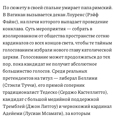
По сюжету в своей спальне умирает папа римский.
В Ватикан вызывается декан Лоуренс (Рэйф
Файнс), на плечи которого выпадает проведение
конклава. Суть мероприятия — собрать в
изолированном от общества пространстве сотню
кардиналов со всех концов света, чтобы те тайным
голосованием избрали нового главу католической
церкви. Голосование может продолжаться до тех
пор, пока кандидат не получит абсолютное
большинство голосов. Среди реальных
претендентов на титул — либерал Беллини
(Стэнли Туччи), его прямой соперник
традиционалист Тедеско (Серджо Кастеллитто),
кандидат с большой медийной поддержкой
Тремблей (Джон Литгоу) и чернокожий кардинал
Адейеми (Лусиан Мсамати), за которым