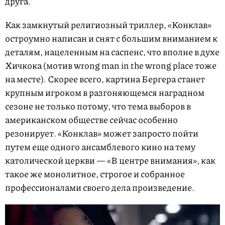
друга.
Как замкнутый религиозный триллер, «Конклав»
остроумно написан и снят с большим вниманием к
деталям, нацеленным на саспенс, что вполне в духе
Хичкока (мотив wrong man in the wrong place тоже
на месте). Скорее всего, картина Бергера станет
крупным игроком в разгоняющемся наградном
сезоне не только потому, что тема выборов в
американском обществе сейчас особенно
резонирует. «Конклав» может запросто пойти
путем еще одного ансамблевого кино на тему
католической церкви — «В центре внимания», как
такое же монолитное, строгое и собранное
профессионалами своего дела произведение.