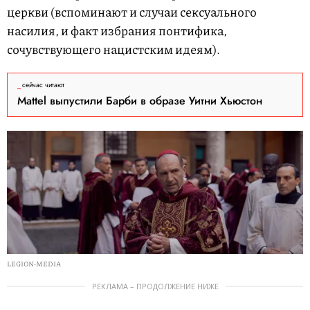
церкви (вспоминают и случаи сексуального
насилия, и факт избрания понтифика,
сочувствующего нацистским идеям).
сейчас читают
Mattel выпустили Барби в образе Уитни Хьюстон
LEGION-MEDIA
РЕКЛАМА – ПРОДОЛЖЕНИЕ НИЖЕ