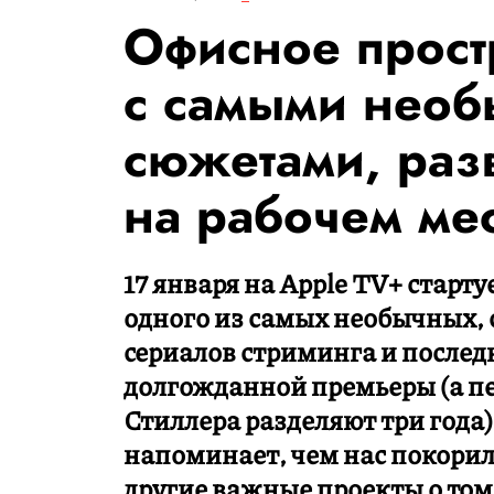
Офисное прост
с самыми нео
сюжетами, ра
на рабочем ме
17 января на Apple TV+ старт
одного из самых необычных,
сериалов стриминга и послед
долгожданной премьеры (а пе
Стиллера разделяют три года
напоминает, чем нас покорил 
другие важные проекты о том