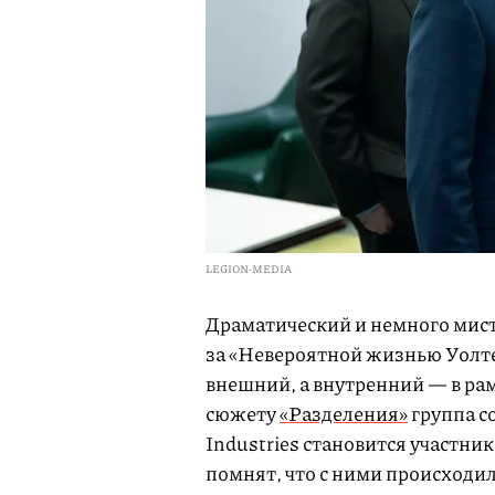
LEGION-MEDIA
Драматический и немного мист
за «Невероятной жизнью Уолте
внешний, а внутренний — в ра
сюжету
«Разделения»
группа с
Industries становится участни
помнят, что с ними происходило