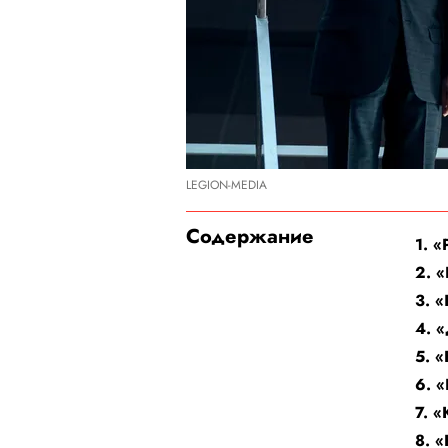
LEGION-MEDIA
Содержание
1. 
2. 
3. 
4. 
5. 
6. «
7. 
8. 