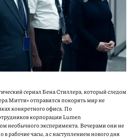
ический сериал Бена Стиллера, который следом
ра Митти» отправился покорять мир не
мках конкретного офиса. По
отрудников корпорации Lumen
ком необычного эксперимента. Вечерами они не
 в рабочие часы, а с наступлением нового дня