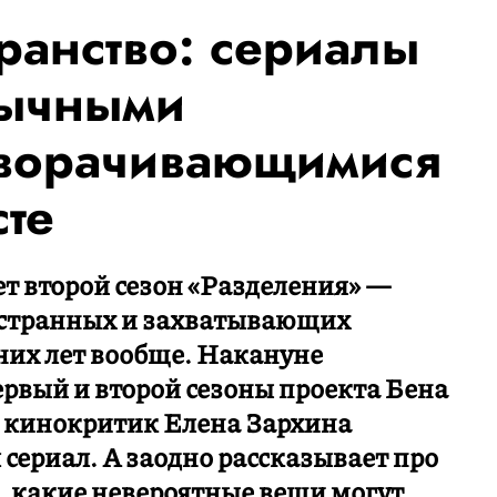
ранство: сериалы
бычными
зворачивающимися
сте
ует второй сезон «Разделения» —
 странных и захватывающих
них лет вообще. Накануне
рвый и второй сезоны проекта Бена
) кинокритик Елена Зархина
сериал. А заодно рассказывает про
, какие невероятные вещи могут