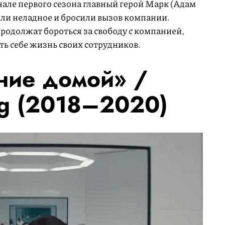
нале первого сезона главный герой Марк (Адам
или неладное и бросили вызов компании.
продолжат бороться за свободу с компанией,
ь себе жизнь своих сотрудников.
ние домой» /
g (2018–2020)