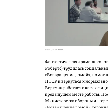
LEGION-MEDIA
Фантастическая драма-антолог
Робертс) трудилась социальны
«Возвращение домой», помог
ПТСР и вернуться к нормально
Бергман работает в кафе офиц
предыдущем месте работы. Пос
Министерства обороны интерес
«Возвращение домой», героиня 