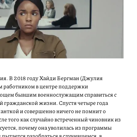
ия. В 2018 году Хайди Бергман (Джулия
м работником в центре поддержки
ающем бывшим военнослужащим справиться с
й гражданской жизни. Спустя четыре года
ианткой и совершенно ничего не помнит о
ле того как случайно встреченный чиновник из
уется, почему она уволилась из программы
пытается разобраться в случившемся, в