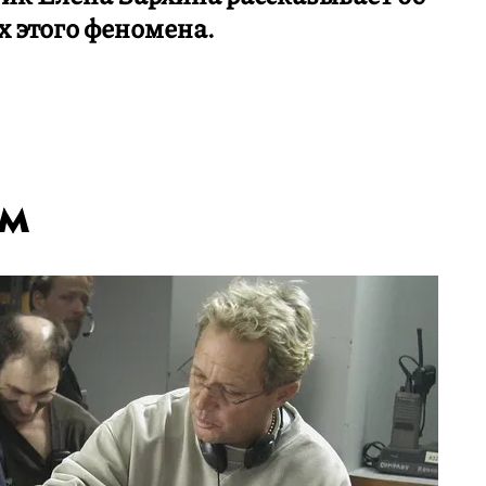
х этого феномена.
ьм