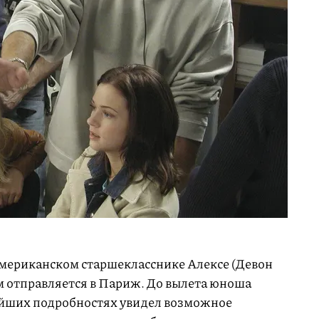
 американском старшекласснике Алексе (Девон
ом отправляется в Париж. До вылета юноша
айших подробностях увидел возможное