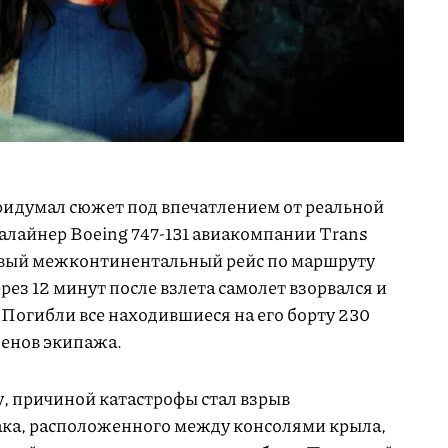
идумал сюжет под впечатлением от реальной
алайнер Boeing 747-131 авиакомпании Trans
новый межконтинентальный рейс по маршруту
з 12 минут после взлета самолет взорвался и
 Погибли все находившиеся на его борту 230
ленов экипажа.
, причиной катастрофы стал взрыв
ака, расположенного между консолями крыла,