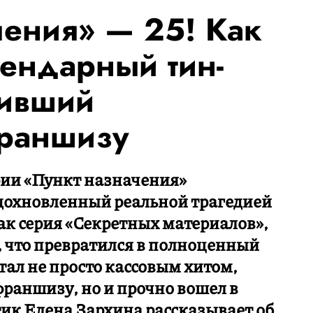
чения» — 25! Как
гендарный тин-
дивший
франшизу
рии «Пункт назначения»
Вдохновленный реальной трагедией
ак серия «Секретных материалов»,
, что превратился в полноценный
тал не просто кассовым хитом,
аншизу, но и прочно вошел в
ик Елена Зархина рассказывает об