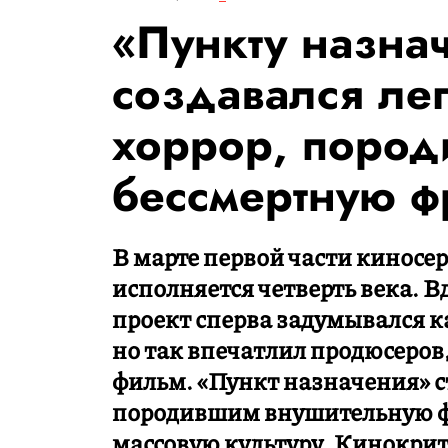
«Пункту назна
создавался ле
хоррор, поро
бессмертную 
В марте первой части киносе
исполняется четверть века. 
проект сперва задумывался к
но так впечатлил продюсеров
фильм. «Пункт назначения» с
породившим внушительную фр
массовую культуру. Кинокрит