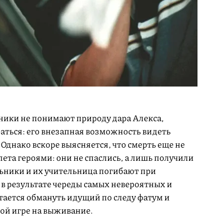
ики не понимают природу дара Алекса,
аться: его внезапная возможность видеть
Однако вскоре выясняется, что смерть еще не
ета героями: они не спаслись, а лишь получили
льники и их учительница погибают при
в результате череды самых невероятных и
тается обмануть идущий по следу фатум и
ной игре на выживание.