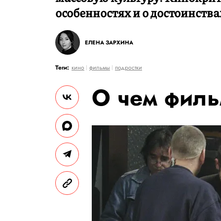
особенностях и о достоинства
ЕЛЕНА ЗАРХИНА
Теги:
кино
фильмы
подростки
О чем фил