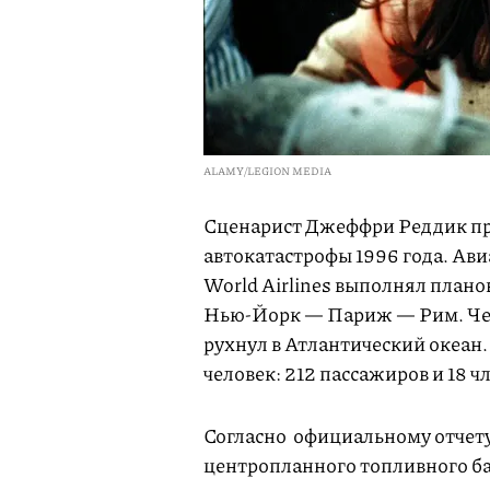
ALAMY/LEGION MEDIA
Сценарист Джеффри Реддик пр
автокатастрофы 1996 года. Ави
World Airlines выполнял пла
Нью-Йорк — Париж — Рим. Чере
рухнул в Атлантический океан.
человек: 212 пассажиров и 18 ч
Согласно официальному отчету
центропланного топливного б