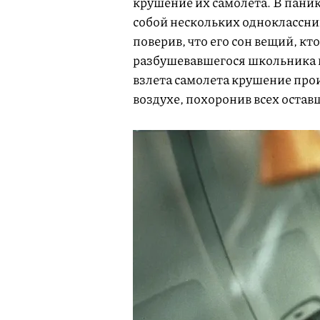
крушение их самолета. В паник
собой нескольких одноклассник
поверив, что его сон вещий, кт
разбушевавшегося школьника в
взлета самолета крушение прои
воздухе, похоронив всех остав