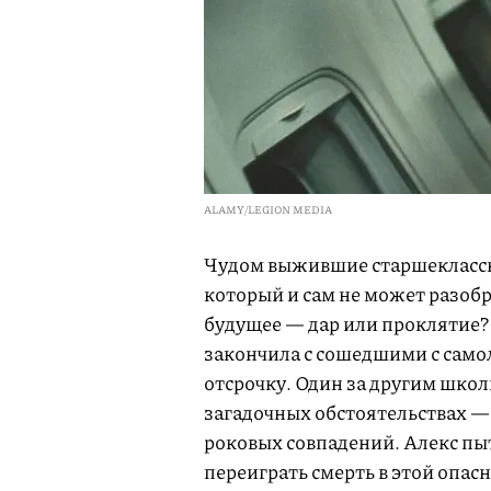
ALAMY/LEGION MEDIA
Чудом выжившие старшеклассн
который и сам не может разобр
будущее — дар или проклятие? 
закончила с сошедшими с самол
отсрочку. Один за другим шко
загадочных обстоятельствах — 
роковых совпадений. Алекс пы
переиграть смерть в этой опас