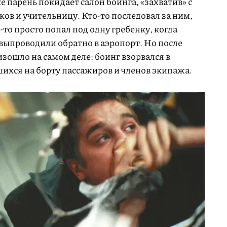
е парень покидает салон боинга, «захватив» с
ов и учительницу. Кто-то последовал за ним,
о-то просто попал под одну гребенку, когда
ыпроводили обратно в аэропорт. Но после
зошло на самом деле: боинг взорвался в
шихся на борту пассажиров и членов экипажа.