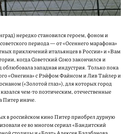
нград) нередко становился героем, фоном и
советского периода — от «Осеннего марафона»
тных приключений итальянцев в России» и «Вам
стории, когда Советский Союз закончился и
д облюбовала западная индустрия. Только пока
го «Онегина» с Рэйфом Файнсом и Лив Тайлер и
снаном («Золотой глаз»), для которых город
 казался чем-то поэтическим, отечественные
 Питер иначе.
вых в российском кино Питер приобрел дурную
изовали ее во многом сериал «Бандитский
рной столицы и «Брат» Алексея Балабанова.