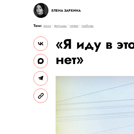
ЕЛЕНА ЗАРХИНА
Теги:
кино
фильмы
питер
любовь
«Я иду в эт
нет»