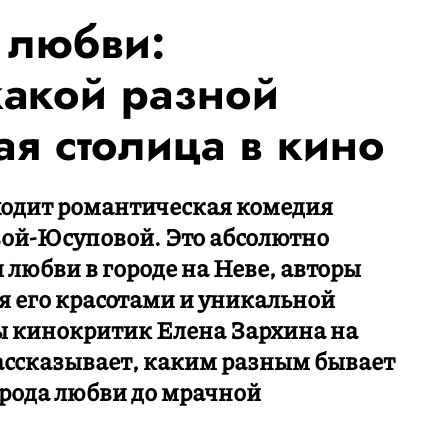
 любви:
какой разной
ая столица в кино
ходит романтическая комедия
ой-Юсуповой. Это абсолютно
 любви в городе на Неве, авторы
 его красотами и уникальной
ы кинокритик Елена Зархина на
ассказывает, каким разным бывает
орода любви до мрачной