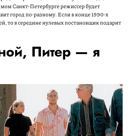
бимом Санкт-Петербурге режиссер будет
авит город по-разному. Если в конце 1990-х
й, то в середине нулевых постановщик подарит
ной, Питер — я