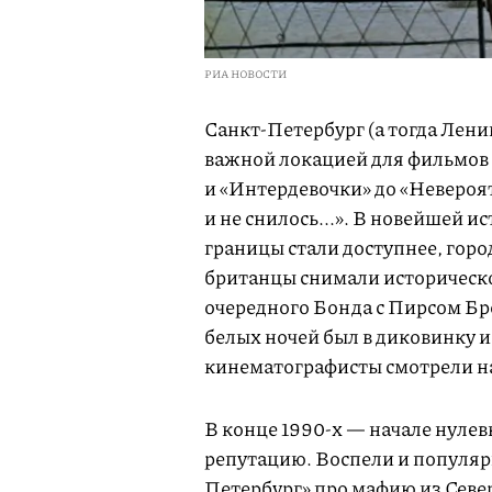
РИА НОВОСТИ
Санкт-Петербург (а тогда Лени
важной локацией для фильмов 
и «Интердевочки» до «Невероя
и не снилось...». В новейшей и
границы стали доступнее, горо
британцы снимали историческо
очередного Бонда с Пирсом Бро
белых ночей был в диковинку и
кинематографисты смотрели на
В конце 1990-х — начале нуле
репутацию. Воспели и популяр
Петербург» про мафию из Севе