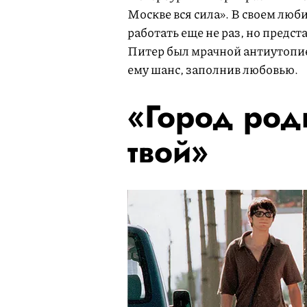
Москве вся сила». В своем лю
работать еще не раз, но предст
Питер был мрачной антиутопие
ему шанс, заполнив любовью.
«Город род
твой»