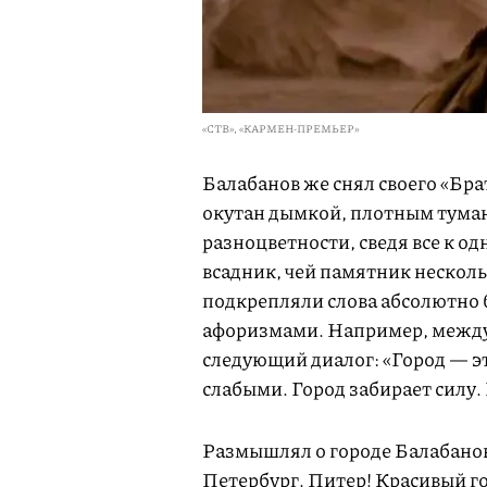
«СТВ», «КАРМЕН-ПРЕМЬЕР»
Балабанов же снял своего «Бра
окутан дымкой, плотным тума
разноцветности, сведя все к о
всадник, чей памятник несколь
подкрепляли слова абсолютно 
афоризмами. Например, межд
следующий диалог: «Город — э
слабыми. Город забирает силу. 
Размышлял о городе Балабанов 
Петербург. Питер! Красивый го