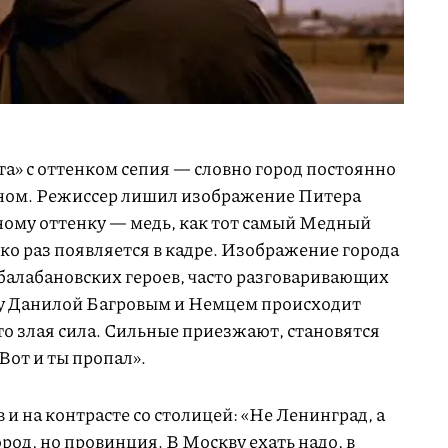
та» с оттенком сепия — словно город постоянно
ном. Режиссер лишил изображение Питера
дному оттенку — медь, как тот самый Медный
ко раз появляется в кадре. Изображение города
балабановских героев, часто разговаривающих
у Данилой Багровым и Немцем происходит
то злая сила. Сильные приезжают, становятся
Вот и ты пропал».
и на контрасте со столицей: «Не Ленинград, а
род, но провинция. В Москву ехать надо, в