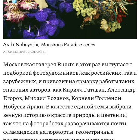
Araki Nobuyoshi, Monstrous Paradise series
АРХИВЫ ПРЕСС-СЛУЖБЫ
Московская галерея Ruarts в этот раз выступает с
подборкой фотохудожников, как российских, так и
зарубежных, и привозит на ярмарку работы таких
знаковых авторов, как Кирилл Гатаван, Александр
Егоров, Михаил Розанов, Корнели Толленс и
Нобуеси Араки. В качестве единой темы выбрали
вечную историю о красоте природы и цветении,
так что на фотоработах разворачиваются почти
фламандские натюрморты, геометричные
перспективы регулярных садов и этюдные