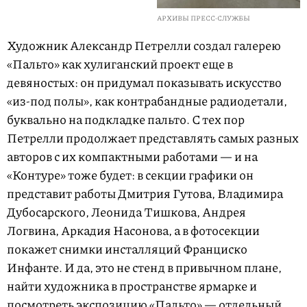
АРХИВЫ ПРЕСС-СЛУЖБЫ
Художник Александр Петрелли создал галерею
«Пальто» как хулиганский проект еще в
девяностых: он придумал показывать искусство
«из-под полы», как контрабандные радиодетали,
буквально на подкладке пальто. С тех пор
Петрелли продолжает представлять самых разных
авторов с их компактными работами — и на
«Контуре» тоже будет: в секции графики он
представит работы Дмитрия Гутова, Владимира
Дубосарского, Леонида Тишкова, Андрея
Логвина, Аркадия Насонова, а в фотосекции
покажет снимки инсталляций Франциско
Инфанте. И да, это не стенд в привычном плане,
найти художника в пространстве ярмарке и
посмотреть экспозицию «Пальто» — отдельный