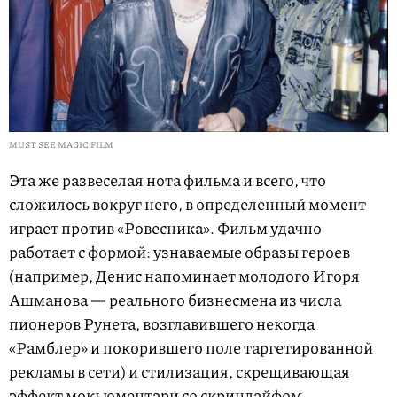
MUST SEE MAGIC FILM
Эта же развеселая нота фильма и всего, что
сложилось вокруг него, в определенный момент
играет против «Ровесника». Фильм удачно
работает с формой: узнаваемые образы героев
(например, Денис напоминает молодого Игоря
Ашманова — реального бизнесмена из числа
пионеров Рунета, возглавившего некогда
«Рамблер» и покорившего поле таргетированной
рекламы в сети) и стилизация, скрещивающая
эффект мокьюментари со скринлайфом,