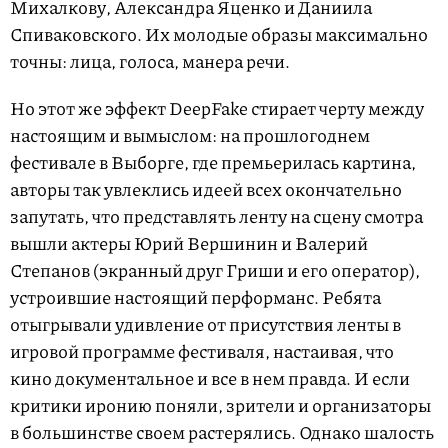
Михалкову, Александра Яценко и Даниила
Спиваковского. Их молодые образы максимально
точны: лица, голоса, манера речи.
Но этот же эффект DeepFake стирает черту между
настоящим и вымыслом: на прошлогоднем
фестивале в Выборге, где премьерилась картина,
авторы так увлеклись идеей всех окончательно
запутать, что представлять ленту на сцену смотра
вышли актеры Юрий Вершинин и Валерий
Степанов (экранный друг Гриши и его оператор),
устроившие настоящий перформанс. Ребята
отыгрывали удивление от присутствия ленты в
игровой программе фестиваля, настаивая, что
кино документальное и все в нем правда. И если
критики иронию поняли, зрители и организаторы
в большинстве своем растерялись. Однако шалость