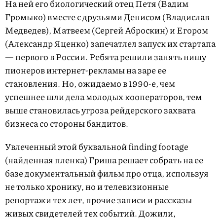
На ней его биологический отец Петя (Вадим
Громыко) вместе с друзьями Денисом (Владислав
Медведев), Матвеем (Сергей Аброскин) и Егором
(Александр Яценко) запечатлел запуск их стартапа
— первого в России. Ребята решили занять нишу
пионеров интернет-рекламы на заре ее
становления. Но, ожидаемо в 1990-е, чем
успешнее шли дела молодых кооператоров, тем
выше становилась угроза рейдерского захвата
бизнеса со стороны бандитов.
Увлеченный этой буквальной finding footage
(найденная пленка) Гриша решает собрать на ее
базе документальный фильм про отца, используя
не только хронику, но и телевизионные
репортажи тех лет, прочие записи и рассказы
живых свидетелей тех событий. Дожили,