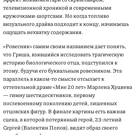
телевизионной хроникой и современными
кружочками-шортсами. Но когда топливо
визуального драйва подходит к концу, начинаешь
ощущать нехватку содержания.
«Ровесник» самим своим названием дает понять,
что Гриша, взявшийся исследовать трагическую
историю биологического отца, подступился к
этому, будучи его буквальным ровесником. Эта
параллель в каком-то смысле отсылает к
оттепельной драме «Мне 20 лет» Марлена Хуциева
— гимну шестидесятников, первому
послевоенному поколению детей, лишенных
отцовских фигур. В финале картины есть важная
сцена, в которой потерянный герой, 23-летний
Сергей (Валентин Попов), видит образ своего