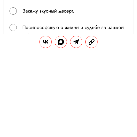
Закажу вкусный десерт.
Пофилософствую о жизни и судьбе за чашкой
кофе.
Пойду в спортзал и хорошенько потренируюсь.
Посмотрю какой-нибудь старый фильм.
Просто выпью пива!
Посижу на веранде и помечтаю о будущем.
Поделиться