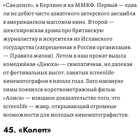
«Санденсе», в Берлине и на ММКФ. Первый — едва
ли не дебют чисто азиатского актерского ансамбля
в американском массовом кино. Второй —
шекспировская драма про британскую
журналистку и искусителя из Исламского
государства (запрещенная в России организация.
— Правила жизни). Летом в наш прокат вышла
комедийная «Днюха» — симпатичная, но далекая
от фестивальных высот, занятых screenlife-
кинематографом в начале года. Зато накануне
зимы появился короткометражный фильм
«Алиса» — изящное доказательство того, что
screenlife — жанр, открывающий огромные
возможности для молодых кинематографистов.
45. «Колетт»