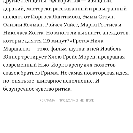
другие женщины. «Фаворитка» — изящный,
дерзкий, мастерски рассказанный и разыгранный
анекдот от Йоргоса Лантимоса, Эммы Стоун,
Оливии Колман, Рэйчел Уайсс, Марка Гэттиса и
Николаса Холта. Но много ли вы знаете анекдотов,
которые длятся 119 минут? «Грета» Нила
Маршалла — тоже фильм-шутка: в ней Изабель
Юппер третирует Хлою Грейс Морец, превращая
современный Нью-Йорк в арену для сюжетов
сказок братьев Гримм. Не самая новаторская идея,
но, опять же, шикарное исполнение. И
безупречное чувство ритма.
РЕКЛАМА – ПРОДОЛЖЕНИЕ НИЖЕ