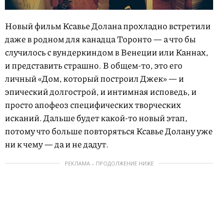
Новый фильм Ксавье Долана прохладно встретили
даже в родном для канадца Торонто — а что бы
случилось с вундеркиндом в Венеции или Каннах,
и представить страшно. В общем-то, это его
личный «Дом, который построил Джек» — и
эпический долгострой, и интимная исповедь, и
просто апофеоз специфических творческих
исканий. Дальше будет какой-то новый этап,
потому что больше повторяться Ксавье Долану уже
ни к чему — да и не дадут.
РЕКЛАМА – ПРОДОЛЖЕНИЕ НИЖЕ