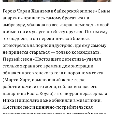
Герою Чарли Ханнэма в байкерской эпопее «Сыны
анархии» пришлось самому бросаться на
амбразуру, ублажая во весь экран немолодых особ
в обмен на их услуги по сбыту оружия. Потом ему
это надоест, и он перекинет свой бизнес с
огнестрелов на порноиндустрию, где ему самому
не придется стараться — только командовать.
Первый сезон «Настоящего детектива» уделял
столько экранного времени демонстрации
обнаженного женского тела и порочному сексу
(Марти Харт, изменяющий жене с секс-
работницами, и его жена, соблазняющая его
напарника Раста Коула), что шоураннера сериала
Ника Пиццолато даже обвиняли в мизогинии.
Жесткий секс и цинично-потребительская
демонстрация женского тела, за которой ходят в