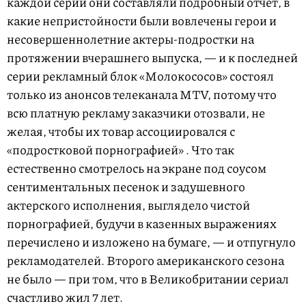
каждой серии они составляли подробный отчет, в
какие непристойности были вовлечены герои и
несовершеннолетние актеры-подростки на
протяжении вчерашнего выпуска, — и к последней
серии рекламный блок «Молокососов» состоял
только из анонсов телеканала MTV, потому что
всю платную рекламу заказчики отозвали, не
желая, чтобы их товар ассоциировался с
«подростковой порнографией» . Что так
естественно смотрелось на экране под соусом
сентиментальных песенок и задушевного
актерского исполнения, выглядело чистой
порнографией, будучи в казенных выражениях
перечислено и изложено на бумаге, — и отпугнуло
рекламодателей. Второго американского сезона
не было — при том, что в Великобритании сериал
счастливо жил 7 лет.