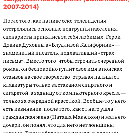
2007-2014)
После того, как на ниве секс-телевидения
отстрелялись основные подгруппы населения,
сценаристы принялись за себя любимых. Герой
Дэвида Духовны в «Блудливой Калифорнии» —
знаменитый писатель, подхвативший «страх
письма». Вместо того, чтобы строчить очередной
роман, он беспокойно гуглит свое имя в поисках
отзывов на свое творчество, отрывая пальцы от
клавиатуры только за стаканом спиртного и
сигаретой, а задницу от компьютерного кресла —
только за очередной красоткой. Вообще-то у него
есть извинение: после того, как от него ушла
гражданская жена (Наташа Макэлхон) и мать его
дочери, он понял, что для него нет женщины
дороже. Таким образом получасовые хроники