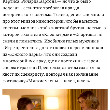
Кертиса, Ричарда Бартона — но что ж было
поделать, если того требовала правда
исторического костюма. Телевидение вспомнило
про этот эпизод киноистории, чтобы насытить
костюмные эпосы той животной брутальностью, о
которой создатели «Клеопатры» и «Спартака» не
смели и помыслить. Изобилие голых мужчин в
«Игре престолов» до того довело пересмешников
из «Южного парка», что они создали
многосерийную арку, где их постоянные герои
сперва играют в «Престолы», а потом садятся на
хвост их сценаристу, повторяя как заклинание
считалочку «Мягкие члены — шлеп, шлеп».