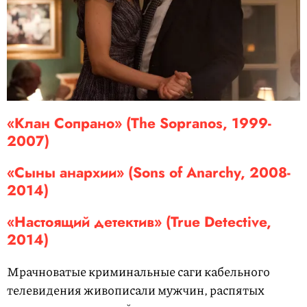
«Клан Сопрано» (The Sopranos, 1999-
2007)
«Сыны анархии» (Sons of Anarchy, 2008-
2014)
«Настоящий детектив» (True Detective,
2014)
Мрачноватые криминальные саги кабельного
телевидения живописали мужчин, распятых