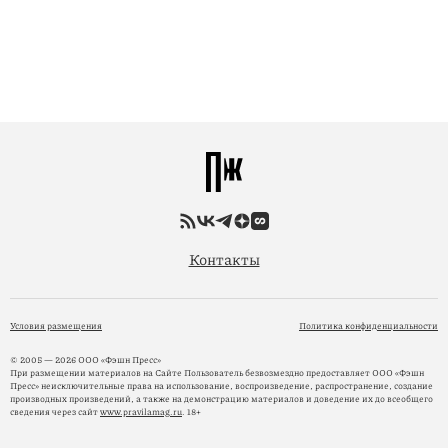
Контакты
Условия размещения
Политика конфиденциальности
© 2005 — 2026 ООО «Фэшн Пресс»
При размещении материалов на Сайте Пользователь безвозмездно предоставляет ООО «Фэшн
Пресс» неисключительные права на использование, воспроизведение, распространение, создание
производных произведений, а также на демонстрацию материалов и доведение их до всеобщего
сведения через сайт
www.pravilamag.ru
. 18+