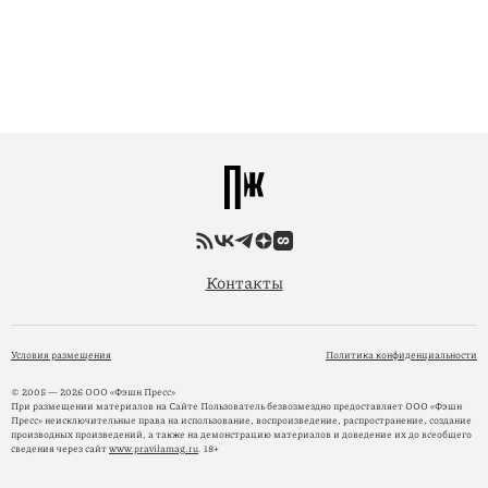
Контакты
Условия размещения
Политика конфиденциальности
© 2005 — 2026 ООО «Фэшн Пресс»
При размещении материалов на Сайте Пользователь безвозмездно предоставляет ООО «Фэшн
Пресс» неисключительные права на использование, воспроизведение, распространение, создание
производных произведений, а также на демонстрацию материалов и доведение их до всеобщего
сведения через сайт
www.pravilamag.ru
. 18+