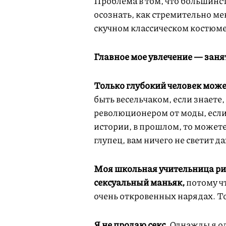
Проблема в том, что большинст
осознать, как стремительно ме
скучном классическом костюме 
Главное мое увлечение — заня
Только глубокий человек може
быть весельчаком, если знаете
революционером от моды, если в
истории, в прошлом, то можете
глупец, вам ничего не светит да
Моя школьная учительница рис
сексуальный маньяк,
потому ч
очень откровенных нарядах. То
Я не продаю секс.
Однажды я о