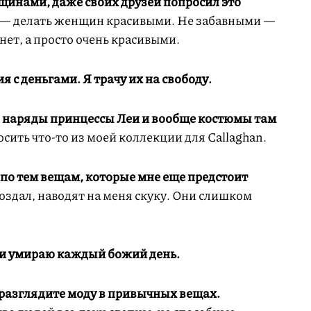
щинами, даже своих друзей попросил это
о — делать женщин красивыми. Не забавными —
нет, а просто очень красивыми.
с деньгами. Я трачу их на свободу.
 наряды принцессы Леи и вообще костюмы там
ить что-то из моей коллекции для Callaghan.
 по тем вещам, которые мне еще предстоит
оздал, наводят на меня скуку. Они слишком
 и умираю каждый божий день.
а разглядите моду в привычных вещах.