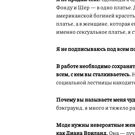
Фонду и Шер — в одно платье.
американской богиней красоты,
платье, а в женщине, которая 
именно сексуальное платье, я с
Я не подписываюсь под всем п
В работе необходимо сохранят
всем, с кем вы сталкиваетесь.
Н
социальной лестницы находитс
Почему вы называете меня чу
бэкграунд, я много и тяжело р
Моде нужны невероятные жен
как Диана Вриланд.
Она — луч