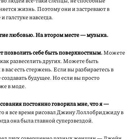
во людей все-таки слепцы, не способные
няется жизнь. Поэтому они и застревают в
и галстуке навсегда.
тие любовью. На втором месте — музыка.
т позволить себе быть поверхностным.
Можете
, как развеселить других. Можете быть
 вас есть стержень. Если вы разбираетесь в
 создавать будущее. Но если вы просто
же в моде.
ования постоянно говорила мне, что я —
то я все время рисовал Джину Лоллобриджиду в
гда она была главной суперзвездой.
дел двух совершенно разных женщин — Джейн