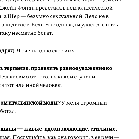
 Джейн Фонда предстала в нем классической
 а Шер — безумно сексуальной. Дело не в
его надевает. Если мне однажды удастся сшить
тану несметно богат.
одряд.
Я очень ценю свое имя.
ь терпение, проявлять равное уважение ко
езависимо от того, на какой ступени
я тот или иной человек.
дом итальянской моды?
У меня огромный
аботал.
щины — живые, вдохновляющие, стильные,
шая. Послушайте, как она говорит: в ее речи —