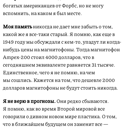
богатых американцев от Форбс, но не могу
вспомнить, на каком я был месте.
Моя память
никогда не дает мне забыть о том,
какой же я все-таки старый. Я помню, как еще в
1949 году мы обсуждали с кем-то, упадут ли когда-
нибудь цены на магнитофоны. Тогда магнитофон
Ampex-200 стоил 4000 долларов, что в
сегодняшнем эквиваленте равняется 31 тысяче.
Единственное, чего я не помню, на чем
мы сошлись. Кажется на том, что дешевле 2000
долларов магнитофоны не будут стоить никогда.
Я не верю
в прогнозы.
Они редко сбываются.
Я помню, как во время Второй мировой все
говорили о дивном новом мире пластика. О том,
что в ближайшем будущем он заменит все —