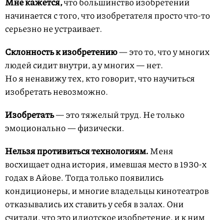
Мне кажется,
что большинство изобретений
начинается с того, что изобретателя просто что-то
серьезно не устраивает.
Склонность к изобретению
— это то, что у многих
людей сидит внутри, а у многих — нет.
Но я ненавижу тех, кто говорит, что научиться
изобретать невозможно.
Изобретать
— это тяжелый труд. Не только
эмоционально — физически.
Нельзя противиться
технологиям.
Меня
восхищает одна история, имевшая место в
1930-х
годах в Айове. Тогда только появились
кондиционеры, и многие владельцы кинотеатров
отказывались их ставить у себя в залах. Они
считали, что это идиотское изобретение, и к ним