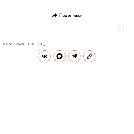
Поделиться
ГЕРОИ
ПРАВИЛА ЖИЗНИ
27.01.2010, 18:02
Дж. Крейг Вентер
РЕДАКЦИЯ САЙТА
Теги:
правила жизни