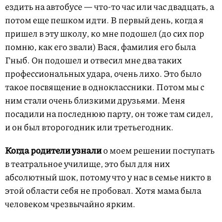
ездить на автобусе — что-то час или час двадцать, а
потом еще пешком идти. В первый день, когда я
пришел в эту школу, ко мне подошел (до сих пор
помню, как его звали) Вася, фамилия его была
Гныб. Он подошел и отвесил мне два таких
профессиональных удара, очень лихо. Это было
такое посвящение в одноклассники. Потом мы с
ним стали очень близкими друзьями. Меня
посадили на последнюю парту, он тоже там сидел,
и он был второгодник или третьегодник.
Когда родители узнали
о моем решении поступать
в театральное училище, это был для них
абсолютный шок, потому что у нас в семье никто в
этой области себя не пробовал. Хотя мама была
человеком чрезвычайно ярким.