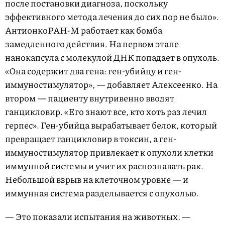
после постановки диагноза, поскольку
эффективного метода лечения до сих пор не было».
АнтионкоРАН-М работает как бомба
замедленного действия. На первом этапе
нанокапсула с молекулой ДНК попадает в опухоль.
«Она содержит два гена: ген-убийцу и ген-
иммуностимулятор», — добавляет Алексеенко. На
втором — пациенту внутривенно вводят
ганцикловир. «Его знают все, кто хоть раз лечил
герпес». Ген-убийца вырабатывает белок, который
превращает ганцикловир в токсин, а ген-
иммуностимулятор привлекает к опухоли клетки
иммунной системы и учит их распознавать рак.
Небольшой взрыв на клеточном уровне — и
иммунная система разделывается с опухолью.
— Это показали испытания на животных, —