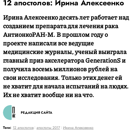
12 апостолов: Ирина Алексеенко
Ирина Алексеенко десять лет работает над
созданием препарата для лечения рака
АнтионкоРАН-М. В прошлом году о
проекте написали все ведущие
медицинские журналы, ученый выиграла
главный приз акселератора GenerationS и
получила восемь миллионов рублей на
свои исследования. Только этих денег ей
не хватит для начала испытаний на людях.
Их не хватит вообще ни на что.
РЕДАКЦИЯ САЙТА
Теги:
12 апостолов
апостолы 2017
Ирина Алексеенко