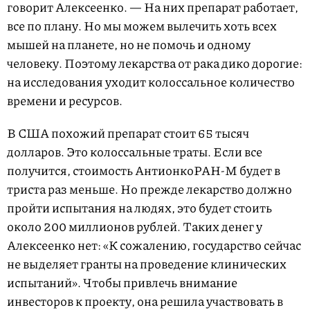
говорит Алексеенко. — На них препарат работает,
все по плану. Но мы можем вылечить хоть всех
мышей на планете, но не помочь и одному
человеку. Поэтому лекарства от рака дико дорогие:
на исследования уходит колоссальное количество
времени и ресурсов.
В США похожий препарат стоит 65 тысяч
долларов. Это колоссальные траты. Если все
получится, стоимость АнтионкоРАН-М будет в
триста раз меньше. Но прежде лекарство должно
пройти испытания на людях, это будет стоить
около 200 миллионов рублей. Таких денег у
Алексеенко нет: «К сожалению, государство сейчас
не выделяет гранты на проведение клинических
испытаний». Чтобы привлечь внимание
инвесторов к проекту, она решила участвовать в