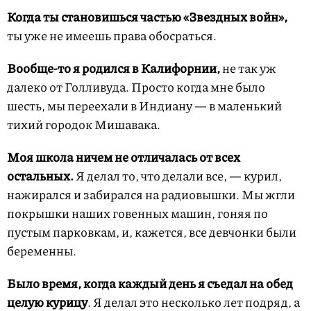
Когда ты становишься частью «Звездных войн»,
ты уже не имеешь права обосраться.
Вообще-то я родился в Калифорнии,
не так уж
далеко от Голливуда. Просто когда мне было
шесть, мы переехали в Индиану — в маленький
тихий городок Мишавака.
Моя школа ничем не отличалась от всех
остальных.
Я делал то, что делали все, — курил,
нажирался и забирался на радиовышки. Мы жгли
покрышки наших говенных машин, гоняя по
пустым парковкам, и, кажется, все девчонки были
беременны.
Было время, когда каждый день я съедал на обед
целую курицу
. Я делал это несколько лет подряд, а