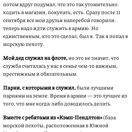
потом вдруг подумал, что это так утомительно:
ходить в магазин, покупать, есть. Сразу после 11
сентября все мои друзья наперебой говорили:
теперь надо идти служить в армию. Но
единственным, кто это сделал, был я. Так я попал в
морскую пехоту.
Мой дед служил на флоте,
но это не значит, что
служба считалась у нас в семье чем-то важным,
престижным и обязательным.
Парни, с которыми я служил,
были лучшими
парнями на земле. Время в армии — это лучшее из
того, что мне когда-либо доводилось делать.
Вместе с ребятами из «Кэмп-Пендлтон»
(база
морской пехоты, расположенная в Южной