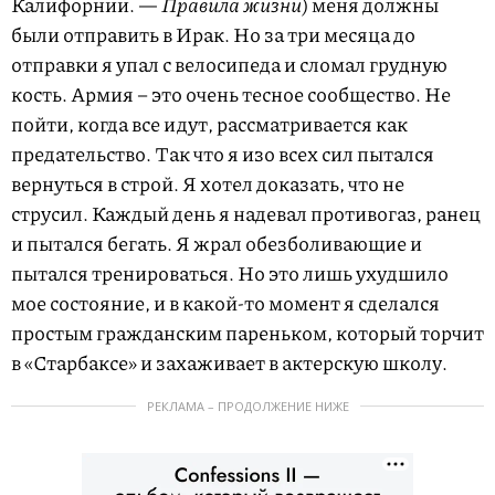
Калифорнии. —
Правила жизни
) меня должны
были отправить в Ирак. Но за три месяца до
отправки я упал с велосипеда и сломал грудную
кость. Армия – это очень тесное сообщество. Не
пойти, когда все идут, рассматривается как
предательство. Так что я изо всех сил пытался
вернуться в строй. Я хотел доказать, что не
струсил. Каждый день я надевал противогаз, ранец
и пытался бегать. Я жрал обезболивающие и
пытался тренироваться. Но это лишь ухудшило
мое состояние, и в какой-то момент я сделался
простым гражданским пареньком, который торчит
в «Старбаксе» и захаживает в актерскую школу.
РЕКЛАМА – ПРОДОЛЖЕНИЕ НИЖЕ