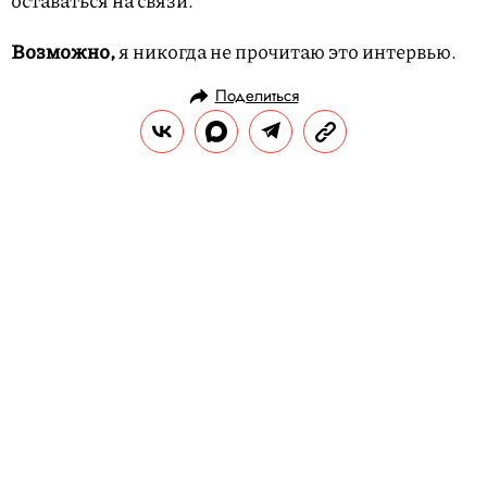
Возможно,
я никогда не прочитаю это интервью.
Поделиться
ГЕРОИ
ПРАВИЛА ЖИЗНИ
17.11.2025, 12:07
ОБНОВЛЕНО
17.11.2025, 12:08
Правила жизни Мартина Скорсезе
Режиссер, Лос-Анджелес.
РЕДАКЦИЯ «ПРАВИЛ ЖИЗНИ»
Теги:
правила жизни
режиссеры
цитаты
возраст