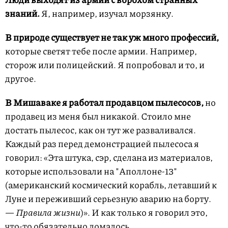
знаний.
Я, например, изучал морзянку.
В природе существует не так уж много профессий,
которые светят тебе после армии. Например,
сторож или полицейский. Я попробовал и то, и
другое.
В Мишаваке я работал продавцом пылесосов,
но
продавец из меня был никакой. Стоило мне
достать пылесос, как он тут же разваливался.
Каждый раз перед демонстрацией пылесоса я
говорил: «Эта штука, сэр, сделана из материалов,
которые использовали на "Аполлоне-13"
(американский космический корабль, летавший к
Луне и переживший серьезную аварию на борту.
— Правила жизни
)». И как только я говорил это,
что-то обязательно ломалось.