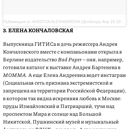
Публикация от AVDOTJA ALEXANDROVA (@vidunja)
Апр 10 2017 в 3:54 PDT
3. ЕЛЕНА КОНЧАЛОВСКАЯ
Выпускница ГИТИСа и дочь режиссера Андрея
Кончаловского вместе с компаньонами открыла в
Берлине издательство
Bad Paper
– они, например,
готовили каталог к выставке Андрея Бартенева в
МОММА
. А еще Елена Андреевна ведет инстаграм
(Социальная сеть признана экстремистской и
запрещена на территории Российской Федерации),
в котором так видна искренняя любовь к Москве:
пруды Измайловский и Патриарший, тучи над
проспектом Мира и солнце над Большой
Никитской, Пушкинский музей и музыкальный