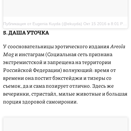
Публикация от Eugenia Kuyda (@ekuyda)
Окт 15 2016 в 8:01 PDT
5. ДАША УТОЧКА
У соосновательницы эротического издания
Areola
Mag
и инстаграм (Социальная сеть признана
экстремистской и запрещена на территории
Российской Федерации) волнующий: время от
времени она постит бэкстейджи и тизеры со
съемок, да и сама позирует отлично. Здесь же
вечеринки, стристайл, милые животные и большая
порция здоровой самоиронии.