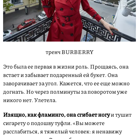
тренч BURBERRY
Это была ее первая в жизни роль. Прощаясь, она
встает и забывает подаренный ей букет. Она
заворачивает за угол. Кажется, что ее еще можно
догнать. Но через полминуты за поворотом уже
никого нет. Улетела.
Изящно, как фламинго, она сгибает ногу
и тушит
сигарету о подошву туфли. «Вы можете
расслабиться, я тяжелый человек: я ненавижу