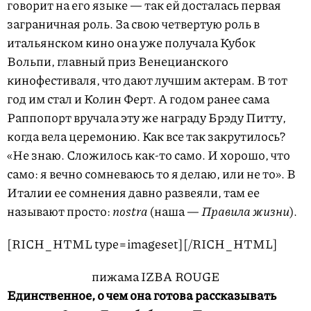
говорит на его языке — так ей досталась первая
заграничная роль. За свою четвертую роль в
итальянском кино она уже получала Кубок
Вольпи, главный приз Венецианского
кинофестиваля, что дают лучшим актерам. В тот
год им стал и Колин Ферт. А годом ранее сама
Раппопорт вручала эту же награду Брэду Питту,
когда вела церемонию. Как все так закрутилось?
«Не знаю. Сложилось как-то само. И хорошо, что
само: я вечно сомневаюсь то я делаю, или не то». В
Италии ее сомнения давно развеяли, там ее
называют просто:
nostra
(наша —
Правила жизни
).
[RICH_HTML type=imageset]
[/RICH_HTML]
пижама IZBA ROUGE
Единственное, о чем она готова рассказывать