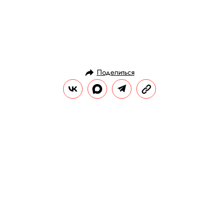
Поделиться
ГЕРОИ
ПЕРСОНА
13.07.2017, 19:32
Лето в инстаграмах девушек
Правила жизни
Вечеринки, фестивали, вино и, конечно,
море: все прелести лета в 50 фотографиях.