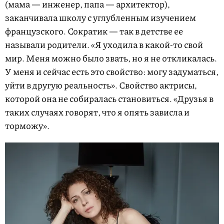
(мама — инженер, папа — архитектор),
заканчивала школу с углубленным изучением
французского. Сократик — так в детстве ее
называли родители. «Я уходила в какой-то свой
мир. Меня можно было звать, но я не откликалась.
У меня и сейчас есть это свойство: могу задуматься,
уйти в другую реальность». Свойство актрисы,
которой она не собиралась становиться. «Друзья в
таких случаях говорят, что я опять зависла и
торможу».