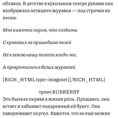
облаков. В детстве в кукольном театре руками она
изображала летящего журавля — под строчки из
песни:
Мне кажется порою, что солдаты
С кровавых не пришедшие полей
Не в землю нашу полегли когда-то,
А превратились в белых журавлей.
[RICH_HTML type=imageset]
[/RICH_HTML]
тренч BURBERRY
Это была ее первая в жизни роль. Прощаясь, она
встает и забывает подаренный ей букет. Она
заворачивает за угол. Кажется, что ее еще можно