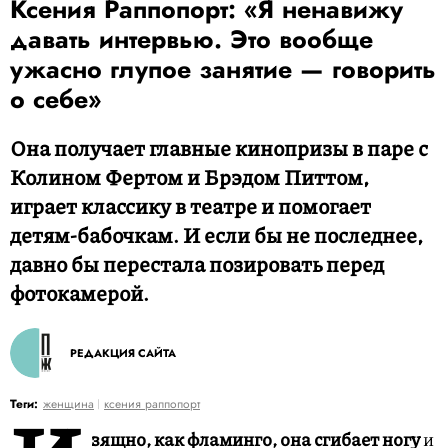
Ксения Раппопорт: «Я ненавижу
давать интервью. Это вообще
ужасно глупое занятие — говорить
о себе»
Она получает главные кинопризы в паре с
Колином Фертом и Брэдом Питтом,
играет классику в театре и помогает
детям-бабочкам. И если бы не последнее,
давно бы перестала позировать перед
фотокамерой.
РЕДАКЦИЯ САЙТА
Теги:
женщина
ксения раппопорт
зящно, как фламинго, она сгибает ногу
и