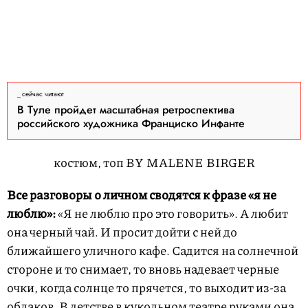
сейчас читают
В Туле пройдет масштабная ретроспектива
российского художника Франциско Инфанте
костюм, топ BY MALENE BIRGER
Все разговоры о личном сводятся к фразе «я не
люблю»:
«Я не люблю про это говорить». А любит
она черный чай. И просит дойти с ней до
ближайшего уличного кафе. Садится на солнечной
стороне и то снимает, то вновь надевает черные
очки, когда солнце то прячется, то выходит из-за
облаков. В детстве в кукольном театре руками она