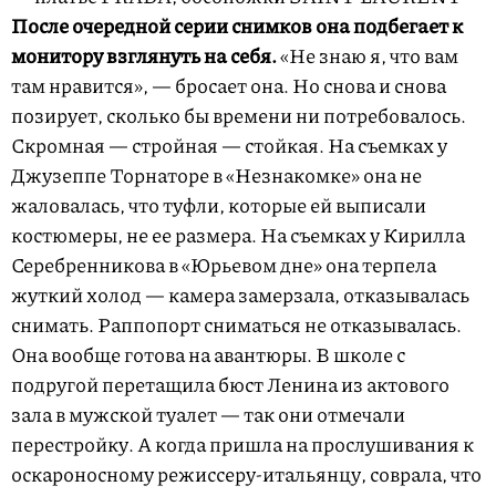
После очередной серии снимков она подбегает к
монитору взглянуть на себя.
«Не знаю я, что вам
там нравится», — бросает она. Но снова и снова
позирует, сколько бы времени ни потребовалось.
Скромная — стройная — стойкая. На съемках у
Джузеппе Торнаторе в «Незнакомке» она не
жаловалась, что туфли, которые ей выписали
костюмеры, не ее размера. На съемках у Кирилла
Серебренникова в «Юрьевом дне» она терпела
жуткий холод — камера замерзала, отказывалась
снимать. Раппопорт сниматься не отказывалась.
Она вообще готова на авантюры. В школе с
подругой перетащила бюст Ленина из актового
зала в мужской туалет — так они отмечали
перестройку. А когда пришла на прослушивания к
оскароносному режиссеру-итальянцу, соврала, что