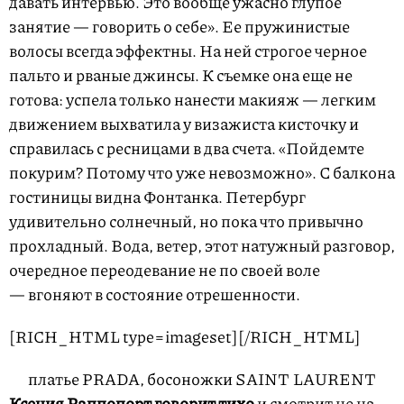
давать интервью. Это вообще ужасно глупое
занятие — говорить о себе». Ее пружинистые
волосы всегда эффектны. На ней строгое черное
пальто и рваные джинсы. К съемке она еще не
готова: успела только нанести макияж — легким
движением выхватила у визажиста кисточку и
справилась с ресницами в два счета. «Пойдемте
покурим? Потому что уже невозможно». С балкона
гостиницы видна Фонтанка. Петербург
удивительно солнечный, но пока что привычно
прохладный. Вода, ветер, этот натужный разговор,
очередное переодевание не по своей воле
— вгоняют в состояние отрешенности.
[RICH_HTML type=imageset]
[/RICH_HTML]
платье PRADA, босоножки SAINT LAURENT
Ксения Раппопорт говорит тихо
и смотрит не на