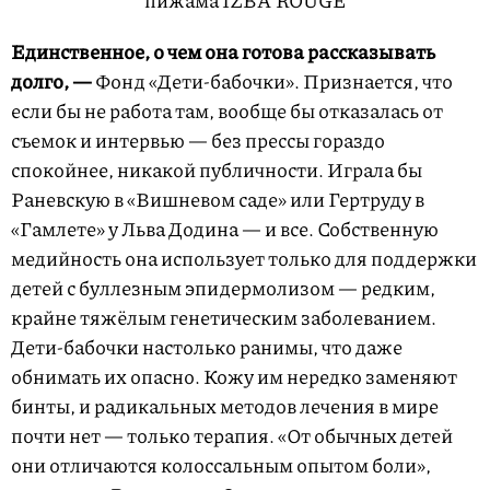
Единственное, о чем она готова рассказывать
долго, —
Фонд «Дети-бабочки». Признается, что
если бы не работа там, вообще бы отказалась от
съемок и интервью — без прессы гораздо
спокойнее, никакой публичности. Играла бы
Раневскую в «Вишневом саде» или Гертруду в
«Гамлете» у Льва Додина — и все. Собственную
медийность она использует только для поддержки
детей с буллезным эпидермолизом — редким,
крайне тяжёлым генетическим заболеванием.
Дети-бабочки настолько ранимы, что даже
обнимать их опасно. Кожу им нередко заменяют
бинты, и радикальных методов лечения в мире
почти нет — только терапия. «От обычных детей
они отличаются колоссальным опытом боли»,