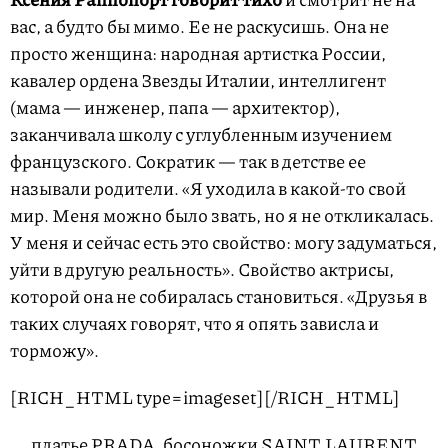
вас, а будто бы мимо. Ее не раскусишь. Она не
просто женщина: народная артистка России,
кавалер ордена Звезды Италии, интеллигент
(мама — инженер, папа — архитектор),
заканчивала школу с углубленным изучением
французского. Сократик — так в детстве ее
называли родители. «Я уходила в какой-то свой
мир. Меня можно было звать, но я не откликалась.
У меня и сейчас есть это свойство: могу задуматься,
уйти в другую реальность». Свойство актрисы,
которой она не собиралась становиться. «Друзья в
таких случаях говорят, что я опять зависла и
торможу».
[RICH_HTML type=imageset]
[/RICH_HTML]
платье PRADA, босоножки SAINT LAURENT