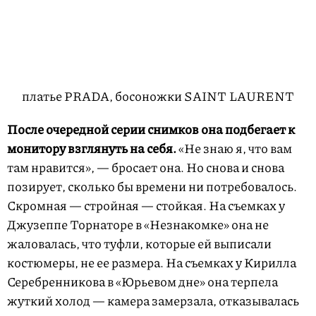
платье PRADA, босоножки SAINT LAURENT
После очередной серии снимков она подбегает к
монитору взглянуть на себя.
«Не знаю я, что вам
там нравится», — бросает она. Но снова и снова
позирует, сколько бы времени ни потребовалось.
Скромная — стройная — стойкая. На съемках у
Джузеппе Торнаторе в «Незнакомке» она не
жаловалась, что туфли, которые ей выписали
костюмеры, не ее размера. На съемках у Кирилла
Серебренникова в «Юрьевом дне» она терпела
жуткий холод — камера замерзала, отказывалась