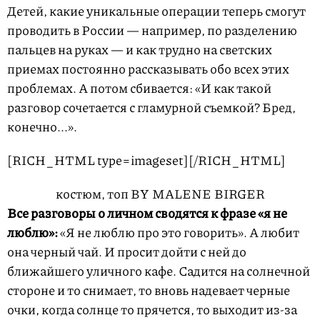
Детей, какие уникальные операции теперь смогут
проводить в России — например, по разделению
пальцев на руках — и как трудно на светских
приемах постоянно рассказывать обо всех этих
проблемах. А потом сбивается: «И как такой
разговор сочетается с гламурной съемкой? Бред,
конечно...».
[RICH_HTML type=imageset]
[/RICH_HTML]
костюм, топ BY MALENE BIRGER
Все разговоры о личном сводятся к фразе «я не
люблю»:
«Я не люблю про это говорить». А любит
она черный чай. И просит дойти с ней до
ближайшего уличного кафе. Садится на солнечной
стороне и то снимает, то вновь надевает черные
очки, когда солнце то прячется, то выходит из-за