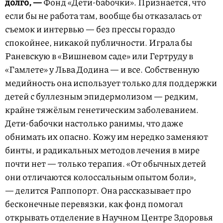
долго, —
Фонд «Дети-бабочки». Признается, что
если бы не работа там, вообще бы отказалась от
съемок и интервью — без прессы гораздо
спокойнее, никакой публичности. Играла бы
Раневскую в «Вишневом саде» или Гертруду в
«Гамлете» у Льва Додина — и все. Собственную
медийность она использует только для поддержки
детей с буллезным эпидермолизом — редким,
крайне тяжёлым генетическим заболеванием.
Дети-бабочки настолько ранимы, что даже
обнимать их опасно. Кожу им нередко заменяют
бинты, и радикальных методов лечения в мире
почти нет — только терапия. «От обычных детей
они отличаются колоссальным опытом боли»,
— делится Раппопорт. Она рассказывает про
бесконечные перевязки, как фонд помогал
открывать отделение в Научном Центре Здоровья