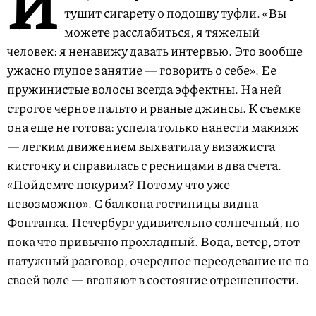
И
тушит сигарету о подошву туфли. «Вы
можете расслабиться, я тяжелый
человек: я ненавижу давать интервью. Это вообще
ужасно глупое занятие — говорить о себе». Ее
пружинистые волосы всегда эффектны. На ней
строгое черное пальто и рваные джинсы. К съемке
она еще не готова: успела только нанести макияж
— легким движением выхватила у визажиста
кисточку и справилась с ресницами в два счета.
«Пойдемте покурим? Потому что уже
невозможно». С балкона гостиницы видна
Фонтанка. Петербург удивительно солнечный, но
пока что привычно прохладный. Вода, ветер, этот
натужный разговор, очередное переодевание не по
своей воле — вгоняют в состояние отрешенности.