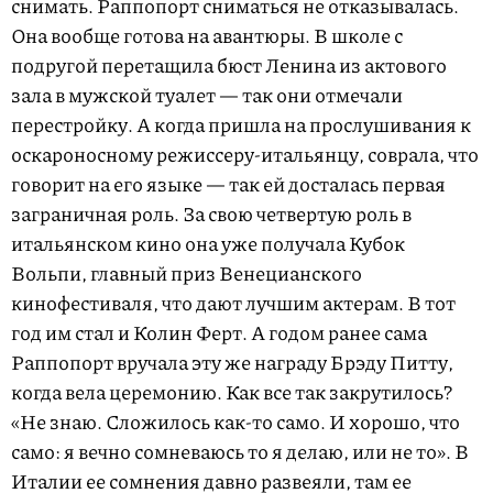
снимать. Раппопорт сниматься не отказывалась.
Она вообще готова на авантюры. В школе с
подругой перетащила бюст Ленина из актового
зала в мужской туалет — так они отмечали
перестройку. А когда пришла на прослушивания к
оскароносному режиссеру-итальянцу, соврала, что
говорит на его языке — так ей досталась первая
заграничная роль. За свою четвертую роль в
итальянском кино она уже получала Кубок
Вольпи, главный приз Венецианского
кинофестиваля, что дают лучшим актерам. В тот
год им стал и Колин Ферт. А годом ранее сама
Раппопорт вручала эту же награду Брэду Питту,
когда вела церемонию. Как все так закрутилось?
«Не знаю. Сложилось как-то само. И хорошо, что
само: я вечно сомневаюсь то я делаю, или не то». В
Италии ее сомнения давно развеяли, там ее