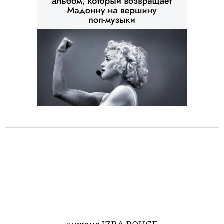
пижама IZBA ROUGE