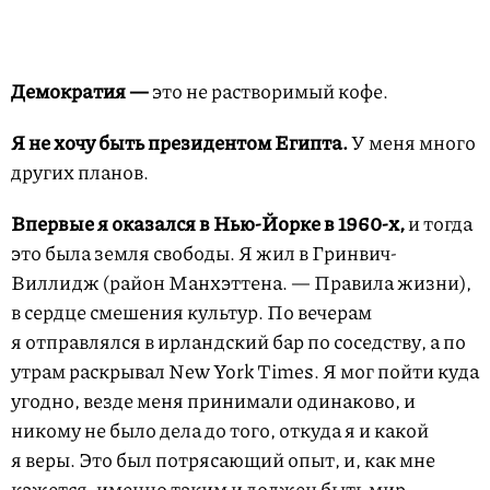
Демократия —
это не растворимый кофе.
Я не хочу быть президентом Египта.
У меня много
других планов.
Впервые я оказался в Нью-Йорке в
1960-х,
и тогда
это была земля свободы. Я жил в Гринвич-
Виллидж (район Манхэттена. — Правила жизни),
в сердце смешения культур. По вечерам
я отправлялся в ирландский бар по соседству, а по
утрам раскрывал New York Times. Я мог пойти куда
угодно, везде меня принимали одинаково, и
никому не было дела до того, откуда я и какой
я веры. Это был потрясающий опыт, и, как мне
кажется, именно таким и должен быть мир.