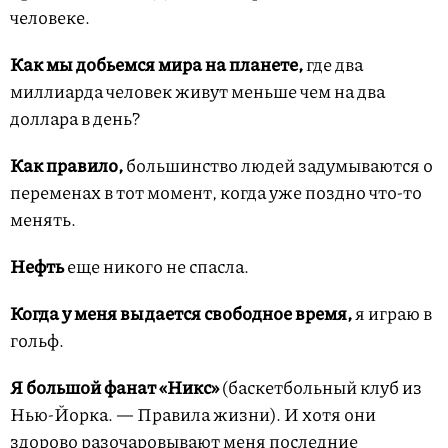
человеке.
Как мы добьемся мира на планете,
где два
миллиарда человек живут меньше чем на два
доллара в день?
Как правило,
большинство людей задумываются о
переменах в тот момент, когда уже поздно что-то
менять.
Нефть
еще никого не спасла.
Когда у меня выдается свободное время,
я играю в
гольф.
Я большой фанат «Никс»
(баскетбольный клуб из
Нью-Йорка. — Правила жизни). И хотя они
здорово разочаровывают меня последние