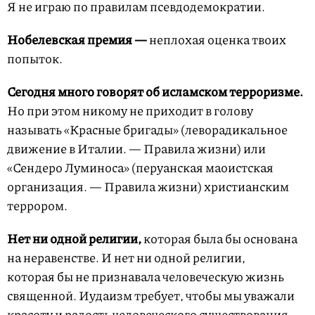
Я не играю по правилам псевдодемократии.
Нобелевская премия —
неплохая оценка твоих
попыток.
Сегодня много говорят об исламском терроризме.
Но при этом никому не приходит в голову
называть «Красные бригады» (леворадикальное
движение в Италии. — Правила жизни) или
«Сендеро Луминоса» (перуанская маоистская
организация. — Правила жизни) христианским
террором.
Нет ни одной религии,
которая была бы основана
на неравенстве. И нет ни одной религии,
которая бы не признавала человеческую жизнь
священной. Иудаизм требует, чтобы мы уважали
красоту и радость человеческого существования.