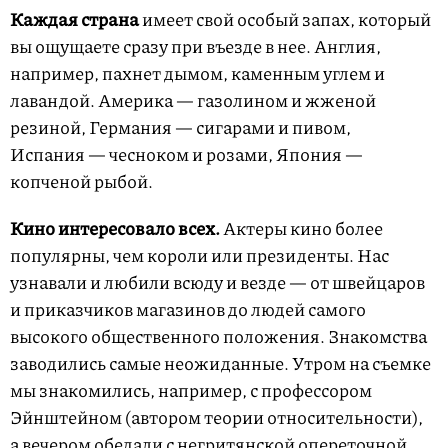
Каждая страна
имеет свой особый запах, который
вы ощущаете сразу при въезде в нее. Англия,
например, пахнет дымом, каменным углем и
лавандой. Америка — газолином и жженой
резиной, Германия — сигарами и пивом,
Испания — чесноком и розами, Япония —
копченой рыбой.
Кино интересовало всех.
Актеры кино более
популярны, чем короли или президенты. Нас
узнавали и любили всюду и везде — от швейцаров
и приказчиков магазинов до людей самого
высокого общественного положения. Знакомства
заводились самые неожиданные. Утром на съемке
мы знакомились, например, с профессором
Эйнштейном (автором теории относительности),
а вечером обедали с негритянской опереточной