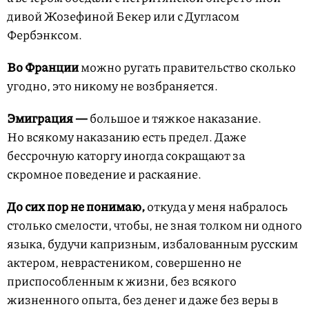
дивой Жозефиной Бекер или с Дугласом
Фербэнксом.
Во Франции
можно ругать правительство сколько
угодно, это никому не возбраняется.
Эмиграция —
большое и тяжкое наказание.
Но всякому наказанию есть предел. Даже
бессрочную каторгу иногда сокращают за
скромное поведение и раскаяние.
До сих пор не понимаю,
откуда у меня набралось
столько смелости, чтобы, не зная толком ни одного
языка, будучи капризным, избалованным русским
актером, неврастеником, совершенно не
приспособленным к жизни, без всякого
жизненного опыта, без денег и даже без веры в