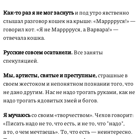
Как-то раз я не мог заснуть
и под утро явственно
слышал разговор кошек на крыше: «Марррруся!» —
говорил кот. «Я не Марррруся, а Варвара!» —
отвечала кошка.
Русские совсем осатанели.
Все заняты
спекуляцией.
Мы, артисты, святые и преступные,
страшные в
своем жестоком и непонятном познании того, что
не дано другим. Нас не надо трогать руками, как не
надо трогать ядовитых змей и богов.
Я мучаюсь
со своим «творчеством». Чехов говорит:
«Писать надо не то, что есть, и не то, что "надо",
а то, о чем мечтаешь». То, что есть — неинтересно.