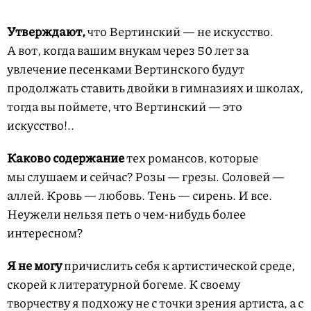
Утверждают,
что Вертинский — не искусство.
А вот, когда вашим внукам через 50 лет за
увлечение песенками Вертинского будут
продолжать ставить двойки в гимназиях и школах,
тогда вы поймете, что Вертинский — это
искусство!..
Каково содержание
тех романсов, которые
мы слушаем и сейчас? Розы — грезы. Соловей —
аллей. Кровь — любовь. Тень — сирень. И все.
Неужели нельзя петь о чем-нибудь более
интересном?
Я не могу
причислить себя к артистической среде,
скорей к литературной богеме. К своему
творчеству я подхожу не с точки зрения артиста, а с