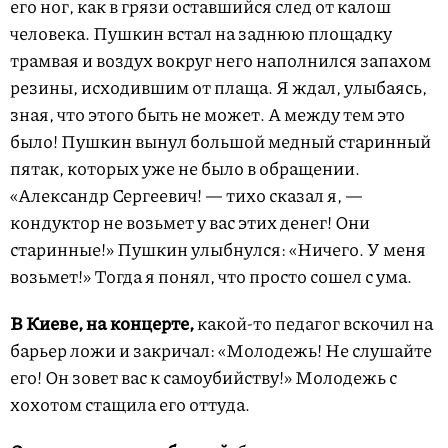
его ног, как в грязи оставшийся след от калош
человека. Пушкин встал на заднюю площадку
трамвая и воздух вокруг него наполнился запахом
резины, исходившим от плаща. Я ждал, улыбаясь,
зная, что этого быть не может. А между тем это
было! Пушкин вынул большой медный старинный
пятак, которых уже не было в обращении.
«Александр Сергеевич! — тихо сказал я, —
кондуктор не возьмет у вас этих денег! Они
старинные!» Пушкин улыбнулся: «Ничего. У меня
возьмет!» Тогда я понял, что просто сошел с ума.
В Киеве, на концерте,
какой-то педагог вскочил на
барьер ложи и закричал: «Молодежь! Не слушайте
его! Он зовет вас к самоубийству!» Молодежь с
хохотом стащила его оттуда.