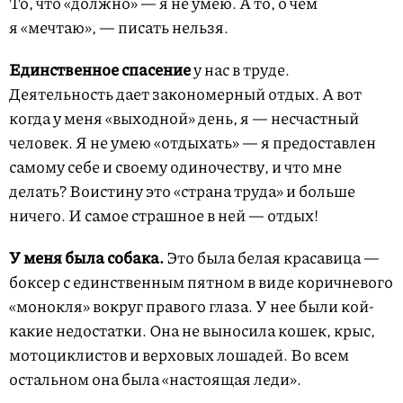
То, что «должно» — я не умею. А то, о чем
я «мечтаю», — писать нельзя.
Единственное спасение
у нас в труде.
Деятельность дает закономерный отдых. А вот
когда у меня «выходной» день, я — несчастный
человек. Я не умею «отдыхать» — я предоставлен
самому себе и своему одиночеству, и что мне
делать? Воистину это «страна труда» и больше
ничего. И самое страшное в ней — отдых!
У меня была собака.
Это была белая красавица —
боксер с единственным пятном в виде коричневого
«монокля» вокруг правого глаза. У нее были кой-
какие недостатки. Она не выносила кошек, крыс,
мотоциклистов и верховых лошадей. Во всем
остальном она была «настоящая леди».