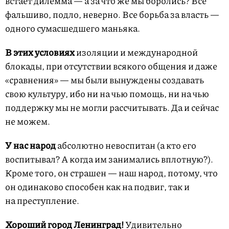
встает дилемма — а за что же мы боролись? Все
фальшиво, подло, неверно. Все борьба за власть —
одного сумасшедшего маньяка.
В этих условиях
изоляции и международной
блокады, при отсутствии всякого общения и даже
«сравнения» — мы были вынуждены создавать
свою культуру, ибо ни на чью помощь, ни на чью
поддержку мы не могли рассчитывать. Да и сейчас
не можем.
У нас народ
абсолютно невоспитан (а кто его
воспитывал? А когда им занимались вплотную?).
Кроме того, он страшен — наш народ, потому, что
он одинаково способен как на подвиг, так и
на преступление.
Хороший город Ленинград!
Удивительно