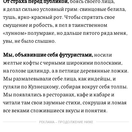
От страха перед публикой,
боясь своего лица,
я делал сильно условный грим: свинцовые белила,
тушь, ярко-красный рот. Чтобы спрятать свое
смущение и робость, я пел в таинственном
«лунном» полумраке, но дальше пятого ряда меня,
увы, не было слышно.
Мы, объявившие себя футуристами,
носили
желтые кофты с черными широкими полосками,
на голове цилиндр, а в петлице деревянные ложки.
Мы размалевывали себе лица, как индейцы, и
гуляли по Кузнецкому, собирая вокруг себя толпы.
Мы появлялись в ресторанах, кафе и кабаре и
читали там свои заумные стихи, сокрушая и ломая
все веками сложившиеся вкусы и понятия.
РЕКЛАМА – ПРОДОЛЖЕНИЕ НИЖЕ