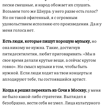
песни смешные, и народ обожает их слушать.
Возьмем того же Шнура: у него разве есть голос?
Но он такой офигенный, я с огромным
удовольствием исполняю его произведения. Да и у
меня голоса нет.
Есть люди, которые пишут хорошую музыку,
но
она никому не нужна. Такие, достигнув
пятидесятилетия, любят приговаривать: «Мы в
свое время делали крутые вещи, а сейчас кругом
говно». Но смысл музыки в том, чтобы быть
нужной. Если люди ходят на твои концерты и
аплодируют тебе, ты состоявшийся артист.
Когда я решил переехать из Сочи в Москву,
у меня
не было какой-либо стратегии. Выглядел я
безобразно, вести себя не умел. Лица культурного