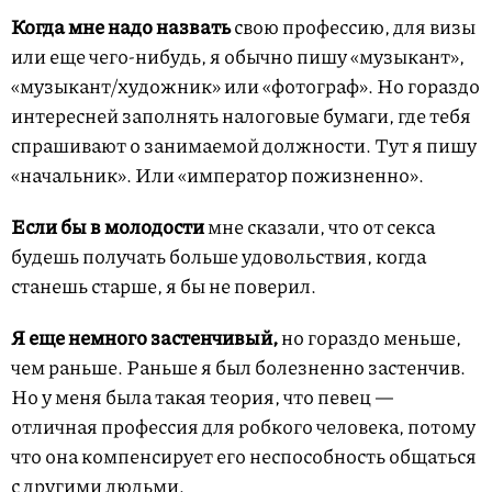
Когда мне надо назвать
свою профессию, для визы
или еще чего-нибудь, я обычно пишу «музыкант»,
«музыкант/художник» или «фотограф». Но гораздо
интересней заполнять налоговые бумаги, где тебя
спрашивают о занимаемой должности. Тут я пишу
«начальник». Или «император пожизненно».
Если бы в молодости
мне сказали, что от секса
будешь получать больше удовольствия, когда
станешь старше, я бы не поверил.
Я еще немного застенчивый,
но гораздо меньше,
чем раньше. Раньше я был болезненно застенчив.
Но у меня была такая теория, что певец —
отличная профессия для робкого человека, потому
что она компенсирует его неспособность общаться
с другими людьми.