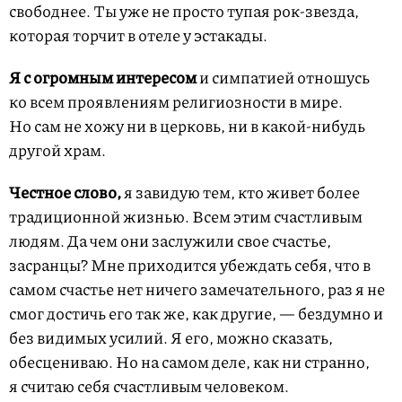
свободнее. Ты уже не просто тупая рок-звезда,
которая торчит в отеле у эстакады.
Я с огромным интересом
и симпатией отношусь
ко всем проявлениям религиозности в мире.
Но сам не хожу ни в церковь, ни в какой-нибудь
другой храм.
Честное слово,
я завидую тем, кто живет более
традиционной жизнью. Всем этим счастливым
людям. Да чем они заслужили свое счастье,
засранцы? Мне приходится убеждать себя, что в
самом счастье нет ничего замечательного, раз я не
смог достичь его так же, как другие, — бездумно и
без видимых усилий. Я его, можно сказать,
обесцениваю. Но на самом деле, как ни странно,
я считаю себя счастливым человеком.