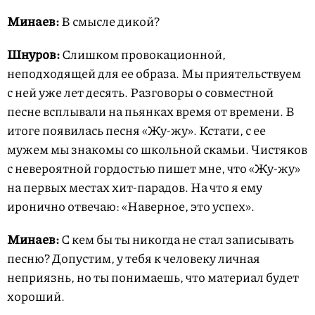
Минаев:
В смысле дикой?
Шнуров:
Слишком провокационной,
неподходящей для ее образа. Мы приятельствуем
с ней уже лет десять. Разговоры о совместной
песне всплывали на пьянках время от времени. В
итоге появилась песня «Жу-жу». Кстати, с ее
мужем мы знакомы со школьной скамьи. Чистяков
с невероятной гордостью пишет мне, что «Жу-жу»
на первых местах хит-парадов. На что я ему
иронично отвечаю: «Наверное, это успех».
Минаев:
С кем бы ты никогда не стал записывать
песню? Допустим, у тебя к человеку личная
неприязнь, но ты понимаешь, что материал будет
хороший.