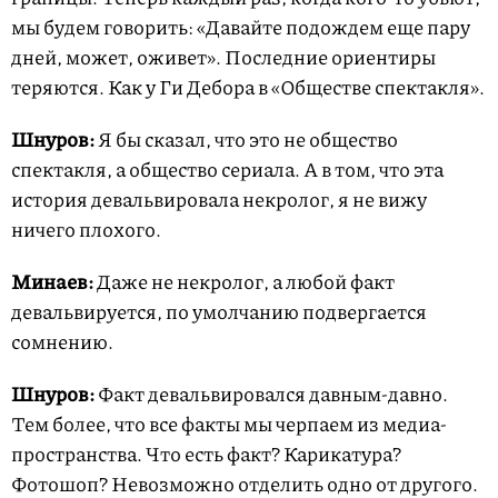
мы будем говорить: «Давайте подождем еще пару
дней, может, оживет». Последние ориентиры
теряются. Как у Ги Дебора в «Обществе спектакля».
Шнуров:
Я бы сказал, что это не общество
спектакля, а общество сериала. А в том, что эта
история девальвировала некролог, я не вижу
ничего плохого.
Минаев:
Даже не некролог, а любой факт
девальвируется, по умолчанию подвергается
сомнению.
Шнуров:
Факт девальвировался давным-давно.
Тем более, что все факты мы черпаем из медиа-
пространства. Что есть факт? Карикатура?
Фотошоп? Невозможно отделить одно от другого.