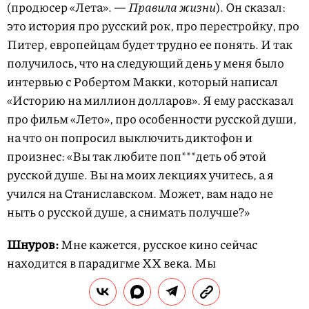
(продюсер «Лета». —
Правила жизни
). Он сказал:
это история про русский рок, про перестройку, про
Питер, европейцам будет трудно ее понять. И так
получилось, что на следующий день у меня было
интервью с Робертом Макки, который написал
«Историю на миллион долларов». Я ему рассказал
про фильм «Лето», про особенности русской души,
на что он попросил выключить диктофон и
произнес: «Вы так любите поп***деть об этой
русской душе. Вы на моих лекциях учитесь, а я
учился на Станиславском. Может, вам надо не
ныть о русской душе, а снимать получше?»
Шнуров:
Мне кажется, русское кино сейчас
находится в парадигме XX века. Мы
разговариваем сами с собой, пытаясь ответить
Голливуду. Это полная х***ня, разговор с пустотой.