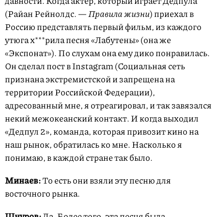
давности. Когда актер, который играет Дедпула
(Райан Рейнолдс. —
Правила жизни
) приехал в
Россию представлять первый фильм, из каждого
утюга х***рила песня «Лабутены» (она же
«Экспонат»). По слухам она ему дико понравилась.
Он сделал пост в Instagram (Социальная сеть
признана экстремистской и запрещена на
территории Российской Федерации),
адресованный мне, я отреагировал, и так завязался
некий межокеанский контакт. И когда выходил
«Дедпул 2», команда, которая привозит кино на
наш рынок, обратилась ко мне. Насколько я
понимаю, в каждой стране так было.
Минаев:
То есть они взяли эту песню для
восточного рынка.
Шнуров:
Да. Более того, эта песня была