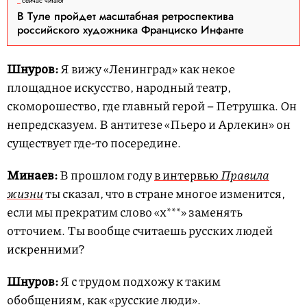
сейчас читают
В Туле пройдет масштабная ретроспектива
российского художника Франциско Инфанте
Шнуров:
Я вижу «Ленинград» как некое
площадное искусство, народный театр,
скоморошество, где главный герой – Петрушка. Он
непредсказуем. В антитезе «Пьеро и Арлекин» он
существует где-то посередине.
Минаев:
В прошлом году
в интервью
Правила
жизни
ты сказал, что в стране многое изменится,
если мы прекратим слово «х***» заменять
отточием. Ты вообще считаешь русских людей
искренними?
Шнуров:
Я с трудом подхожу к таким
обобщениям, как «русские люди».