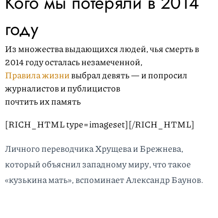
Кого
мы
потеряли
в
2014
году
Из множества выдающихся людей, чья смерть в
2014 году осталась незамеченной,
Правила жизни
выбрал девять — и попросил
журналистов и публицистов
почтить их память
[RICH_HTML type=imageset]
[/RICH_HTML]
Личного переводчика Хру­щева и Брежнева,
который объяс­нил за­пад­ному миру, что такое
«кузькина мать», вспо­ми­нает Александр Баунов.