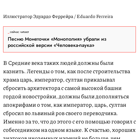
Иллюстратор Эдуардо Феррейра / Eduardo Ferreira
сейчас читают
Песню Монеточки «Монополия» убрали из
российской версии «Человека-паука»
В Средние века таких людей должны были
казнить. Легенды о том, как после строительства
храма царь, император, султан приказывал
сбросить архитектора с самой высокой башни
гордой новостройки, должны были дополняться
апокрифами о том, как император, царь, султан
сбросил во львиный ров своего переводчика.
Именно за то, что до этого с его помощью говорил с
собеседником на одном языке. К счастью, хороших
знатоков иноземных наречий не больше, чем