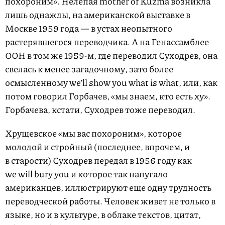
похороним». Нелепая mother of Kuzma возникла
лишь однажды, на американской выставке в
Москве 1959 года — в устах неопытного
растерявшегося переводчика. А на Генассамблее
ООН в том же 1959-м, где переводил Суходрев, она
свелась к менее загадочному, зато более
осмысленному we’ll show you what is what, или, как
потом говорил Горбачев, «мы знаем, кто есть ху».
Горбачева, кстати, Суходрев тоже переводил.
Хрущевское «мы вас похороним», которое
молодой и стройный (последнее, впрочем, и
в старости) Суходрев передал в 1956 году как
we will bury you и которое так напугало
американцев, иллюстрируют еще одну трудность
переводческой работы. Человек живет не только в
языке, но и в культуре, в облаке текстов, цитат,