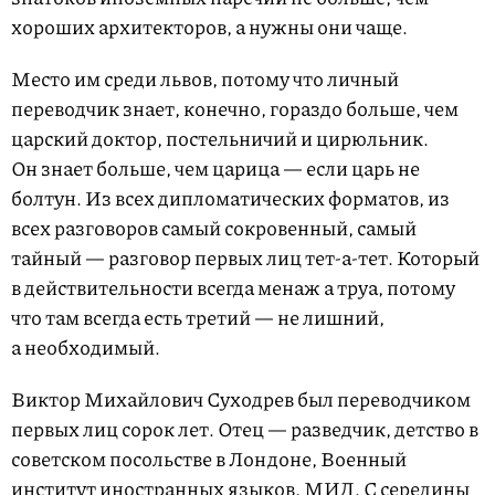
хороших архитекторов, а нужны они чаще.
Место им среди львов, потому что личный
переводчик знает, конечно, гораздо больше, чем
царский доктор, постельничий и цирюльник.
Он знает больше, чем царица — если царь не
болтун. Из всех дипломатических форматов, из
всех разговоров самый сокровенный, самый
тайный — разговор первых лиц тет-а-тет. Который
в действительности всегда менаж а труа, потому
что там всегда есть третий — не лишний,
а необходимый.
Виктор Михайлович Суходрев был переводчиком
первых лиц сорок лет. Отец — разведчик, детство в
советском посольстве в Лондоне, Военный
институт иностранных языков, МИД. С середины