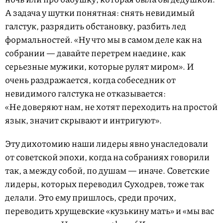
А задача у шутки понятная: снять невидимый
галстук, разрядить обстановку, разбить лед
формальностей. «Ну что мы в самом деле как на
собрании — давайте перетрем наедине, как
серьезные мужики, которые рулят миром». И
очень раздражается, когда собеседник от
невидимого галстука не отказывается:
«Не доверяют нам, не хотят переходить на простой
язык, значит скрывают и интригуют».
Эту дихотомию наши лидеры явно унаследовали
от советской эпохи, когда на собраниях говорили
так, а между собой, по душам — иначе. Советские
лидеры, которых переводил Суходрев, тоже так
делали. Это ему пришлось, среди прочих,
переводить хрущевские «кузькину мать» и «мы вас