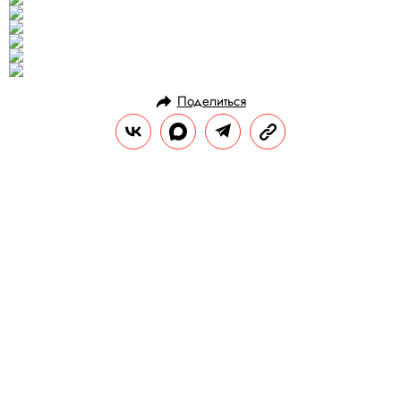
Поделиться
ГЕРОИ
ПЕРСОНА
23.12.2014, 11:43
Кого мы потеряли в 2014 году
Из множества выдающихся людей, чья
смерть в 2014 году осталась незамеченной,
Правила жизни выбрал девять — и
попросил журналистов и публицистов
почтить их память.