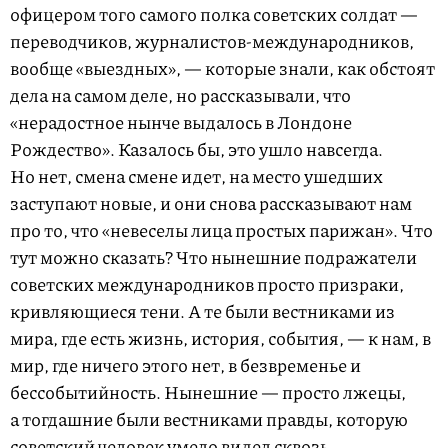
офицером того самого полка советских солдат —
переводчиков, журналистов-международников,
вообще «выездных», — которые знали, как обстоят
дела на самом деле, но рассказывали, что
«нерадостное нынче выдалось в Лондоне
Рождество». Казалось бы, это ушло навсегда.
Но нет, смена смене идет, на место ушедших
заступают новые, и они снова рассказывают нам
про то, что «невеселы лица простых парижан». Что
тут можно сказать? Что нынешние подражатели
советских международников просто призраки,
кривляющиеся тени. А те были вестниками из
мира, где есть жизнь, история, события, — к нам, в
мир, где ничего этого нет, в безвременье и
бессобытийность. Нынешние — просто лжецы,
а тогдашние были вестниками правды, которую
советский человек умело видел сквозь