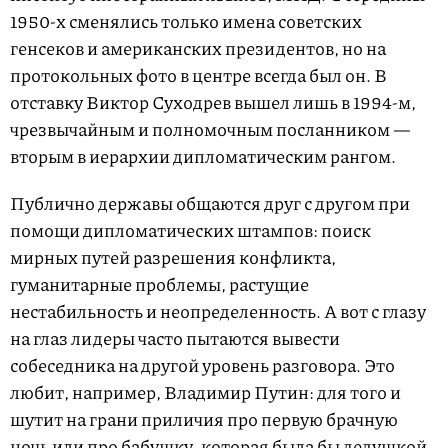
1950-х сменялись только имена советских
генсеков и американских президентов, но на
протокольных фото в центре всегда был он. В
отставку Виктор Суходрев вышел лишь в 1994-м,
чрезвычайным и полномочным посланником —
вторым в иерархии дипломатическим рангом.
Публично державы общаются друг с другом при
помощи дипломатических штампов: поиск
мирных путей разрешения конфликта,
гуманитарные проблемы, растущие
нестабильность и неопределенность. А вот с глазу
на глаз лидеры часто пытаются вывести
собеседника на другой уровень разговора. Это
любит, например, Владимир Путин: для того и
шутит на грани приличия про первую брачную
ночь или про бабушку, которая была бы дедушкой.