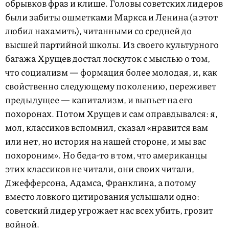
обрывков фраз и клише. Головы советских лидеров
были забиты ошметками Маркса и Ленина (а этот
любил нахамить), читанными со средней до
высшей партийной школы. Из своего культурного
багажа Хрущев достал лоскуток с мыслью о том,
что социализм — формация более молодая, и, как
свойственно следующему поколению, переживет
предыдущее — капитализм, и выпьет на его
похоронах. Потом Хрущев и сам оправдывался: я,
мол, классиков вспомнил, сказал «нравится вам
или нет, но история на нашей стороне, и мы вас
похороним». Но беда-то в том, что американцы
этих классиков не читали, они своих читали,
Джефферсона, Адамса, Франклина, а потому
вместо ловкого цитирования услышали одно:
советский лидер угрожает нас всех убить, грозит
войной.