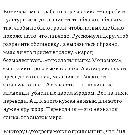
Вот в чем смысл работы переводчика — перебить
культурные коды, совместить облако с облаком,
так, чтобы не было грозы, чтобы на выходе было
похоже на то, что на входе. Русскому лидеру, чтоб
разрядить обстановку да выразиться образно,
мало ли что придет в голову: «народ
безмолвствует», «тяжела ты шапка Мономаха»,
«мальчики кровавые к глазах». А у американского
президента нет их, мальчиков. Глаза есть,
а мальчиков нет. А если есть — то невинные
младенцы, убиенные царем Иродом. Вот на них и
переводи. А для этого нужен не язык, для этого
нужен кругозор. Переводчик — это не знаток
языка, это знаток мира.
Виктору Суходреву можно припомнить, что был