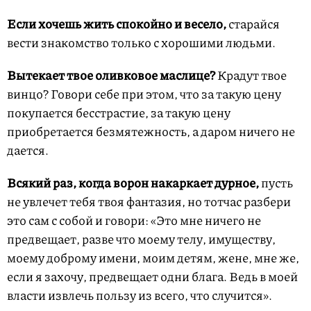
Если хочешь жить спокойно и весело,
старайся
вести знакомство только с хорошими людьми.
Вытекает твое оливковое маслице?
Крадут твое
винцо? Говори себе при этом, что за такую цену
покупается бесстрастие, за такую цену
приобретается безмятежность, а даром ничего не
дается.
Всякий раз, когда ворон накаркает дурное,
пусть
не увлечет тебя твоя фантазия, но тотчас разбери
это сам с собой и говори: «Это мне ничего не
предвещает, разве что моему телу, имуществу,
моему доброму имени, моим детям, жене, мне же,
если я захочу, предвещает одни блага. Ведь в моей
власти извлечь пользу из всего, что случится».