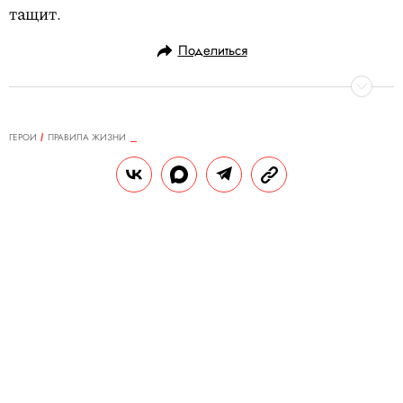
тащит.
Поделиться
ГЕРОИ
ПРАВИЛА ЖИЗНИ
15.09.2022, 12:59
Правила жизни Томми Ли Джонса
Актер, Сан-Антонио
РЕДАКЦИЯ САЙТА
Теги:
правила жизни
№110