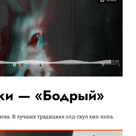
ики — «Бодрый»
ева. В лучших традициях олд-скул хип-хопа.