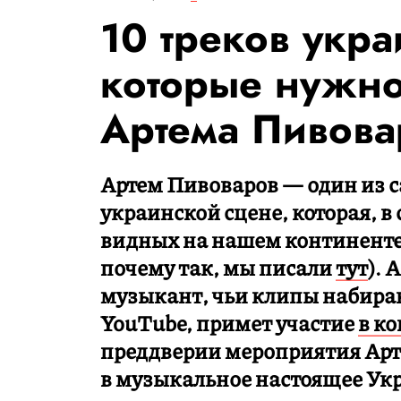
10 треков укра
которые нужно
Артема Пивова
Артем Пивоваров — один из 
украинской сцене, которая, в
видных на нашем континенте 
почему так, мы писали
тут
). 
музыкант, чьи клипы набира
YouTube, примет участие
в ко
преддверии мероприятия Арт
в музыкальное настоящее Укр