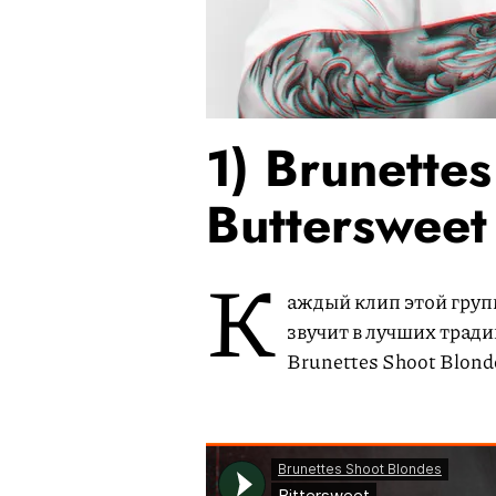
1) Brunette
Buttersweet
К
аждый клип этой груп
звучит в лучших трад
Brunettes Shoot Blond