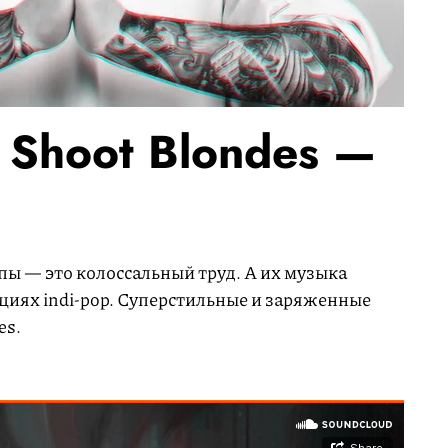
s Shoot Blondes —
пы — это колоссальный труд. А их музыка
ициях indi-pop. Суперстильные и заряженные
es.