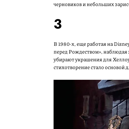
черновиков и небольших зарис
3
В 1980-х, еще работая на Disn
перед Рождеством», наблюдая з
убирают украшения для Хеллоу
стихотворение стало основой 