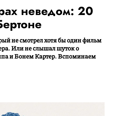
рах неведом: 20
Бертоне
рый не смотрел хотя бы один фильм
ера. Или не слышал шуток о
ппа и Бонем Картер. Вспоминаем