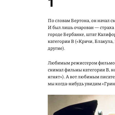
1
По словам Бертона, он начал с
И был лишь очарован — страха
городе Бербанке, штат Калифо
категории B («Кричи, Блакула,
другие).
Любимым режиссером фильмов 
снимал фильмы категории B, н
ягнят»). А вот любимым писат
мы когда-нибудь увидим «Грин