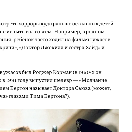
мотреть хорроры куда раньше остальных детей.
 не испытывал совсем. Например, в родном
рния, ребенок часто ходил на фильмы ужасов
 кричи», «Доктор Джекилл и сестра Хайд» и
ужасов был Роджер Корман (в 1960-х он
о в 1991 году выпустил шедевр — «Молчание
елем Бертон называет Доктора Сьюза (может,
ча» глазами Тима Бертона?).