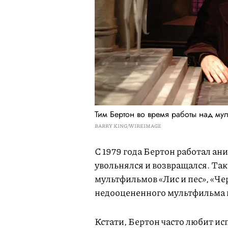
Тим Бертон во время работы над му
BARRY KING/WIREIMAGE
С 1979 года Бертон работал ан
увольнялся и возвращался. Так
мультфильмов «Лис и пес», «Че
недооцененного мультфильма в
Кстати, Бертон часто любит ис