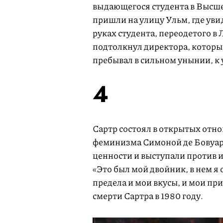
выдающегося студента в Высш
пришли на улицу Ульм, где уви
руках студента, переодетого в
подтолкнул директора, которы
пребывал в сильном унынии, к у
4
Сартр состоял в открытых отн
феминизма Симоной де Бовуар
ценности и выступали против и
«Это был мой двойник, в нем 
предела и мои вкусы, и мои при
смерти Сартра в 1980 году.