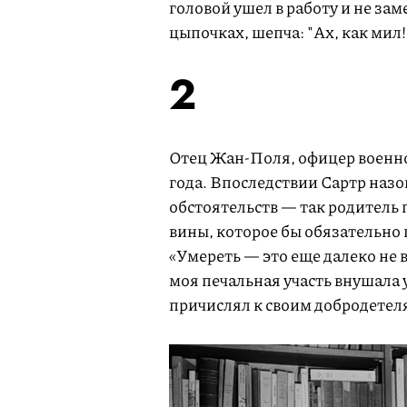
головой ушел в работу и не за
цыпочках, шепча: "Ах, как мил! 
2
Отец Жан-Поля, офицер военно
года. Впоследствии Сартр назо
обстоятельств — так родитель 
вины, которое бы обязательно 
«Умереть — это еще далеко не 
моя печальная участь внушала 
причислял к своим добродетел