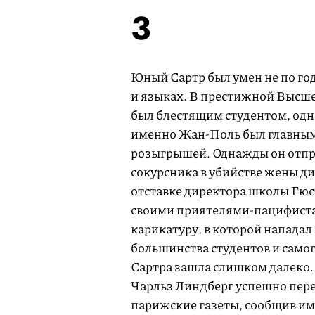
3
Юный Сартр был умен не по год
и языках. В престижной Высш
был блестящим студентом, одн
именно Жан-Поль был главным
розыгрышей. Однажды он отпра
сокурсника в убийстве жены ди
отставке директора школы Гюст
своими приятелями-пацифист
карикатуру, в которой нападал
большинства студентов и самог
Сартра зашла слишком далеко. 
Чарльз Линдберг успешно пере
парижские газеты, сообщив им,