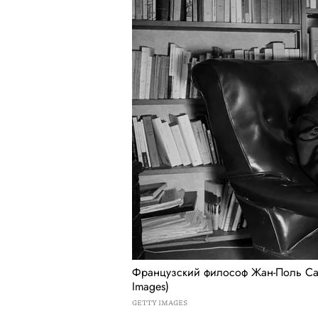
Французский философ Жан-Поль Сарт
Images)
GETTY IMAGES