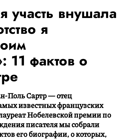
я участь внушала
тство я
воим
 11 фактов о
тре
ан-Поль Сартр — отец
самых известных французских
 лауреат Нобелевской премии по
ождения писателя мы собрали
ктов его биографии, о которых,