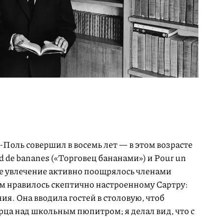
Поль совершил в восемь лет — в этом возрасте
 de bananes («Торговец бананами») и Pour un
кое увлечение активно поощрялось членами
ом нравилось скептично настроенному Сартру:
ия. Она вводила гостей в столовую, чтоб
рца над школьным пюпитром; я делал вид, что с