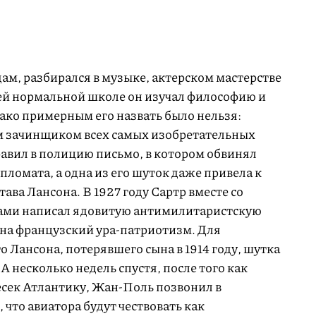
ам, разбирался в музыке, актерском мастерстве
ей нормальной школе он изучал философию и
ако примерным его назвать было нельзя:
 зачинщиком всех самых изобретательных
вил в полицию письмо, в котором обвинял
пломата, а одна из его шуток даже привела к
ава Лансона. В 1927 году Сартр вместе со
ами написал ядовитую антимилитаристскую
 на французский ура-патриотизм. Для
о Лансона, потерявшего сына в 1914 году, шутка
А несколько недель спустя, после того как
сек Атлантику, Жан-Поль позвонил в
 что авиатора будут чествовать как