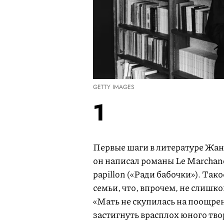
GETTY IMAGES
1
Первые шаги в литературе Жан-
он написал романы Le Marchand
papillon («Ради бабочки»). Та
семьи, что, впрочем, не слишк
«Мать не скупилась на поощрен
застигнуть врасплох юного тво