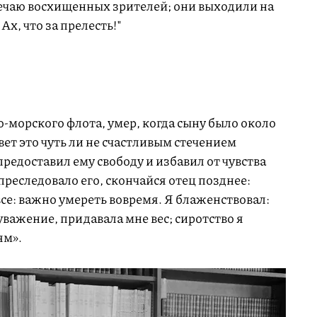
мечаю восхищенных зрителей; они выходили на
Ах, что за прелесть!"
-морского флота, умер, когда сыну было около
вет это чуть ли не счастливым стечением
предоставил ему свободу и избавил от чувства
преследовало его, скончайся отец позднее:
все: важно умереть вовремя. Я блаженствовал:
уважение, придавала мне вес; сиротство я
ям».