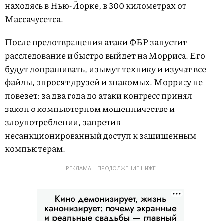
находясь в Нью-Йорке, в 300 километрах от
Массачусетса.
После предотвращения атаки ФБР запустит
расследование и быстро выйдет на Морриса. Его
будут допрашивать, изымут технику и изучат все
файлы, опросят друзей и знакомых. Моррису не
повезет: за два года до атаки конгресс принял
закон о компьютерном мошенничестве и
злоупотреблении, запретив
несанкционированный доступ к защищенным
компьютерам.
РЕКЛАМА – ПРОДОЛЖЕНИЕ НИЖЕ