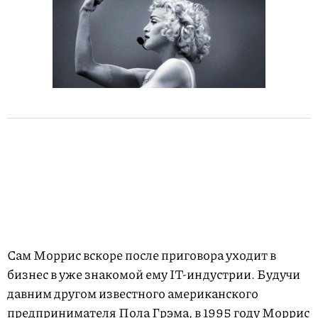
Сам Моррис вскоре после приговора уходит в
бизнес в уже знакомой ему IT-индустрии. Будучи
давним другом известного американского
предпринимателя Пола Грэма, в 1995 году Моррис