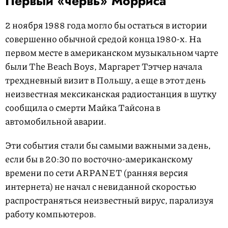
Первый «червь» Морриса
2 ноября 1988 года могло бы остаться в истории
совершенно обычной средой конца 1980-х. На
первом месте в американском музыкальном чарте
были The Beach Boys, Маргарет Тэтчер начала
трехдневный визит в Польшу, а еще в этот день
неизвестная мексиканская радиостанция в шутку
сообщила о смерти Майка Тайсона в
автомобильной аварии.
Эти события стали бы самыми важными за день,
если бы в 20:30 по восточно-американскому
времени по сети ARPANET (ранняя версия
интернета) не начал с невиданной скоростью
распространяться неизвестный вирус, парализуя
работу компьютеров.