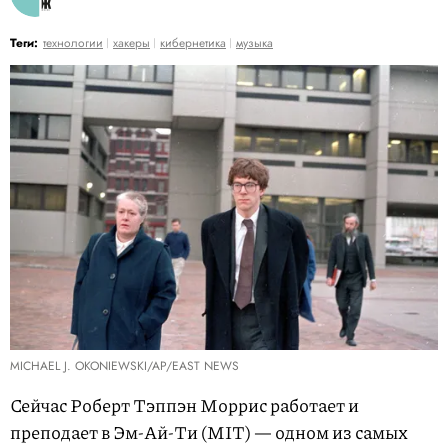
Теги:
технологии
хакеры
кибернетика
музыка
MICHAEL J. OKONIEWSKI/AP/EAST NEWS
Сейчас Роберт Тэппэн Моррис работает и
преподает в Эм-Ай-Ти (MIT) — одном из самых