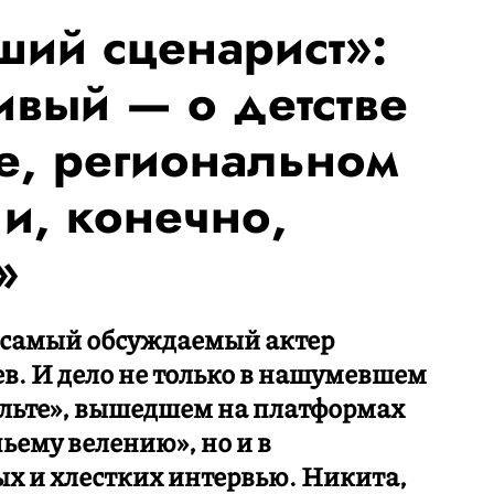
ий сценарист»:
ивый — о детстве
е, региональном
и, конечно,
»
 самый обсуждаемый актер
в. И дело не только в нашумевшем
альте», вышедшем на платформах
чьему велению», но и в
х и хлестких интервью. Никита,