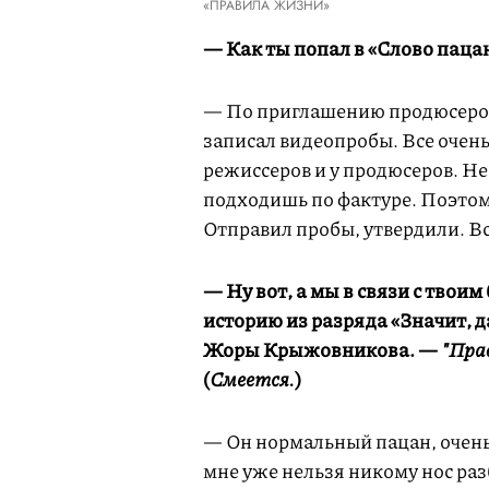
«ПРАВИЛА ЖИЗНИ»
— Как ты попал в «Слово паца
— По приглашению продюсеров
записал видеопробы. Все очень 
режиссеров и у продюсеров. Не 
подходишь по фактуре. Поэтому
Отправил пробы, утвердили. Вс
— Ну вот, а мы в связи с твои
историю из разряда «Значит, 
Жоры Крыжовникова. —
"Пра
(
Смеется.
)
— Он нормальный пацан, очень
мне уже нельзя никому нос разб