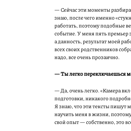
— Сейчас эти моменты разбира
знаю, после чего именно «стукн
работать, поэтому подобные ве
событие. У меня пять премьер з
а данность, результат моей ра
всех своих родственников собра
надо, все очень прозаично.
— Ты легко переключаешься 
— Да, очень легко. «Камера вк
подготовки, никакого подробн
Я знаю, что эти тексты пишут 
научить меня в жизни, поэтом
свой опыт — собственно, это все