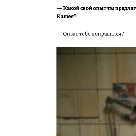
— Какой свой опыт ты предлага
Кащея?
— Он же тебе понравился?