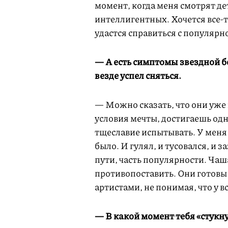
момент, когда меня смотрят де
интеллигентных. Хочется все-
удастся справиться с популярн
— А есть симптомы звездной бо
везде успел сняться.
— Можно сказать, что они уже 
условия мечты, достигаешь одну
тщеславие испытывать. У меня с
было. И гулял, и тусовался, и з
пути, часть популярности. Чаш
противопоставить. Они готовы
артистами, не понимая, что у вс
— В какой момент тебя «стукн