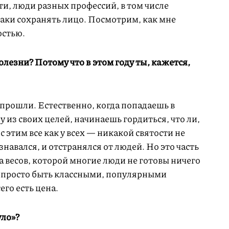
ти, люди разных профессий, в том числе
таки сохранять лицо. Посмотрим, как мне
остью.
лезни? Потому что в этом году ты, кажется,
прошли. Естественно, когда попадаешь в
 из своих целей, начинаешь гордиться, что ли,
 этим все как у всех — никакой святости не
азнавался, и отстранялся от людей. Но это часть
а весов, которой многие люди не готовы ничего
 просто быть классными, популярными
его есть цена.
уло»?