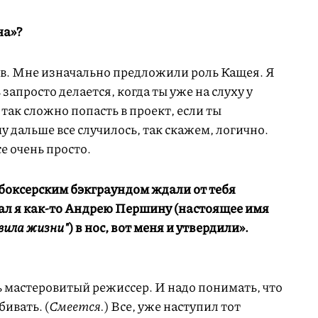
на»?
. Мне изначально предложили роль Кащея. Я
запросто делается, когда ты уже на слуху у
так сложно попасть в проект, если ты
 дальше все случилось, так скажем, логично.
е очень просто.
м боксерским бэкграундом ждали от тебя
дал я как-то Андрею Першину
(настоящее имя
вила жизни"
)
в нос, вот меня и утвердили».
 мастеровитый режиссер. И надо понимать, что
ивать. (
Смеется.
) Все, уже наступил тот