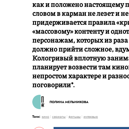
как и положено настоящему па
словом в карман не лезет и н
придерживается правила «кри
«массовому» контенту и одн
персонажам, которых из раза
должно прийти сложное, вдум
Кологривый вплотную занима
планирует возвести там кин
непростом характере и разн
поговорили*.
ПОЛИНА МЕЛЬНИКОВА
Теги:
кино
сериалы
фильмы
интервью