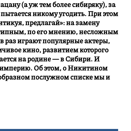
цану (а уж тем более сибиряку), за
е пытается никому угодить. При этом
тикуя, предлагай»: на замену
отипным, по его мнению, несложным
 в раз играют популярные актеры,
чивое кино, развитием которого
ется на родине — в Сибири. И
оимперию. Об этом, о Никитином
ообразном послужном списке мы и