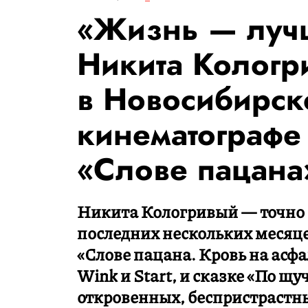
«Жизнь — лучш
Никита Кологр
в Новосибирск
кинематографе 
«Слове пацана
Никита Кологривый — точно
последних нескольких месяце
«Слове пацана. Кровь на асф
Wink и Start, и сказке «По щу
откровенных, беспристрастны