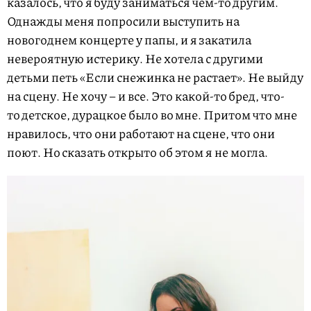
казалось, что я буду заниматься чем-то другим.
Однажды меня попросили выступить на
новогоднем концерте у папы, и я закатила
невероятную истерику. Не хотела с другими
детьми петь «Если снежинка не растает». Не выйду
на сцену. Не хочу – и все. Это какой-то бред, что-
то детское, дурацкое было во мне. Притом что мне
нравилось, что они работают на сцене, что они
поют. Но сказать открыто об этом я не могла.