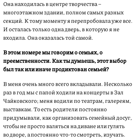
Она находилась в центре творчества –
многоэтажном здании, полном самых разных
секций. К тому моменту я перепробовала уже все.
И осталась только одна дверь, в которую я не
входила. Она оказалась той самой.
В этом номере мы говорим о семьях, о
преемственности. Как ты думаешь, этот выбор
был так или иначе продиктован семьей?
В меня очень много всего вкладывали. Несколько
раз в год мы с папой ходили на концерты в Зал
Чайковского; меня водили по театрам, галереям,
выставкам. То есть родители постоянно
придумывали, как организовать семейный досуг,
чтобы не просто валяться на диване или гулять
во дворе, а постоянно что-то смотреть, изучать.