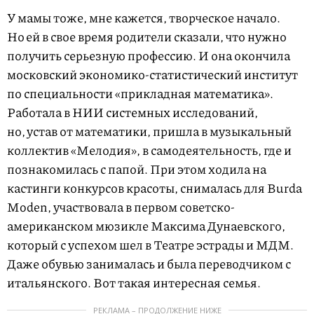
У мамы тоже, мне кажется, творческое начало.
Но ей в свое время родители сказали, что нужно
получить серьезную профессию. И она окончила
московский экономико-статистический институт
по специальности «прикладная математика».
Работала в НИИ системных исследований,
но, устав от математики, пришла в музыкальный
коллектив «Мелодия», в самодеятельность, где и
познакомилась с папой. При этом ходила на
кастинги конкурсов красоты, снималась для Burda
Moden, участвовала в первом советско-
американском мюзикле Максима Дунаевского,
который с успехом шел в Театре эстрады и МДМ.
Даже обувью занималась и была переводчиком с
итальянского. Вот такая интересная семья.
РЕКЛАМА – ПРОДОЛЖЕНИЕ НИЖЕ