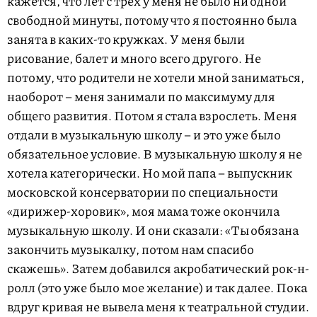
кажется, что лет с трех у меня не было ни одной
свободной минуты, потому что я постоянно была
занята в каких-то кружках. У меня были
рисование, балет и много всего другого. Не
потому, что родители не хотели мной заниматься,
наоборот – меня занимали по максимуму для
общего развития. Потом я стала взрослеть. Меня
отдали в музыкальную школу – и это уже было
обязательное условие. В музыкальную школу я не
хотела категорически. Но мой папа – выпускник
московской консерватории по специальности
«дирижер-хоровик», моя мама тоже окончила
музыкальную школу. И они сказали: «Ты обязана
закончить музыкалку, потом нам спасибо
скажешь». Затем добавился акробатический рок-н-
ролл (это уже было мое желание) и так далее. Пока
вдруг кривая не вывела меня к театральной студии.