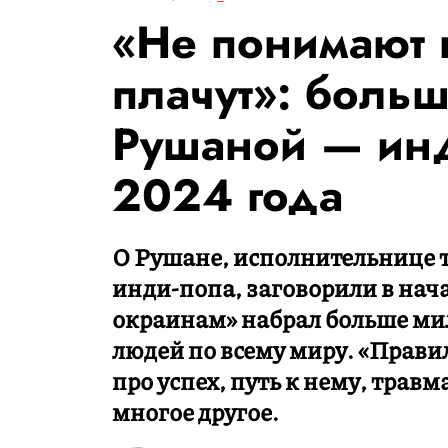
«Не понимают 
плачут»: боль
Рушаной — инд
2024 года
О Рушане, исполнительнице 
инди-попа, заговорили в начал
окраинам» набрал больше ми
людей по всему миру. «Прави
про успех, путь к нему, трав
многое другое.