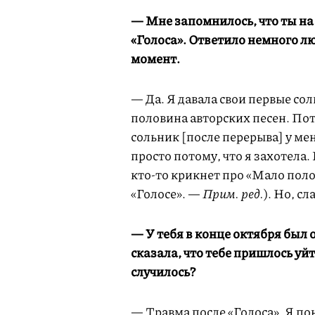
— Мне запомнилось, что ты на 
«Голоса». Ответило немного лю
момент.
— Да. Я давала свои первые сол
половина авторских песен. Пот
сольник [после перерыва] у мен
просто потому, что я захотела. 
кто-то крикнет про «Мало пол
«Голосе». —
Прим. ред.
). Но, с
— У тебя в конце октября был 
сказала, что тебе пришлось уйт
случилось?
— Травма после «Голоса». Я пон