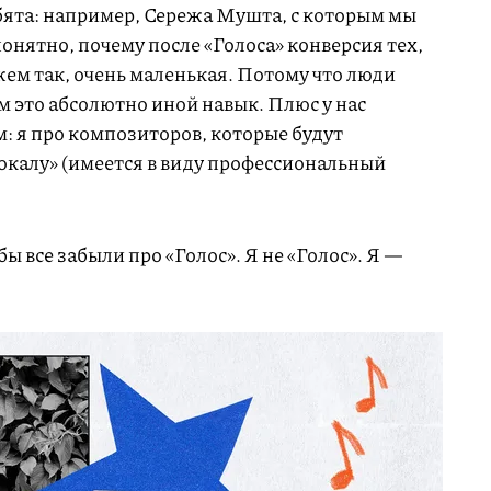
ебята: например, Сережа Мушта, с которым мы
понятно, почему после «Голоса» конверсия тех,
ажем так, очень маленькая. Потому что люди
ом это абсолютно иной навык. Плюс у нас
: я про композиторов, которые будут
окалу» (имеется в виду профессиональный
ы все забыли про «Голос». Я не «Голос». Я —