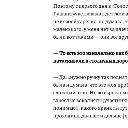
Поэтому с первого дня в «Голос
Рушана участвовала в детской 
не в своей тарелке, но думала, ч
маленького, у меня нет за пле
были вот такими — они все друг
— То есть это изначально как 
натаскивали в столичных дор
— Да, «нужно ручку так поднять
была и думала, что это моя пр
сложный этап. Но во взрослом «
взрослые вокалисты (участник
понимают: какого хрена ты тут
проходишь дальше и дальше [п