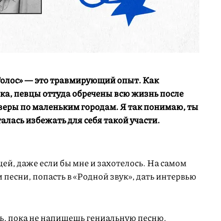
Голос» — это травмирующий опыт. Как
ка, певцы оттуда обречены всю жизнь после
веры по маленьким городам. Я так понимаю, ты
алась избежать для себя такой участи.
цей, даже если бы мне и захотелось. На самом
ои песни, попасть в «Родной звук», дать интервью
ь, пока не напишешь гениальную песню.