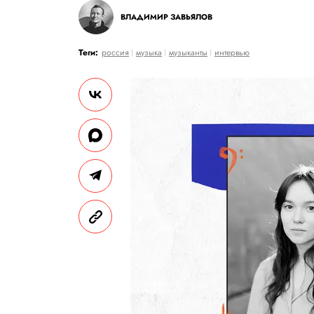
ВЛАДИМИР ЗАВЬЯЛОВ
Теги:
россия
музыка
музыканты
интервью