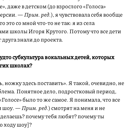
е», даже в детском (до взрослого «Голоса»
версии. —
Прим. ред.
), я чувствовала себя вообще
то это со мной что-то не так: я из села
чами школы Игоря Крутого. Потому что все дети
 друга знали до проекта.
будто субкультура вокальных детей, которых
огих школах?
, ножку здесь поставить». Я такой, очевидно, не
облема. Понятное дело, подростковый период,
Голосе» было то же самое. Я понимала, что все
и шоу. —
Прим. ред.
) смотрят на меня и не
 делаешь? почему тебя любят? почему ты
о ходу шоу]?