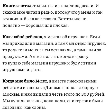
Книги я читал,
только если в школе задавали. И
сказки мне читали редко, потому что у меня и так
вся жизнь была как сказка. Вот только не
понятно — хорошая или плохая.
Как любой ребенок,
я мечтал об игрушках. Если
мы приходили в магазин, а там был отдел игрушек,
то родители меня в нем оставляли, а сами шли за
продуктами. А я мечтал, что когда вырасту,
то куплю себе магазин игрушек и буду с этими
игрушками играть.
Когда мне было 14 лет,
я вместе с несколькими
ребятами из школы «Динамо» попал в сборную
Москвы, и нам выдали в честь этого по 300 рублей.
Мы купили жвачки, кока-колы, сникерсов и были
довольны, как слоны.