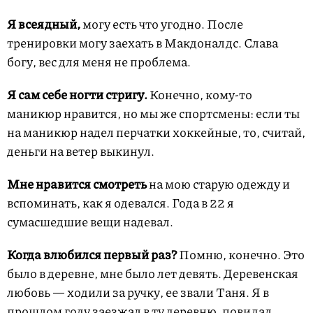
Я всеядный,
могу есть что угодно. После
тренировки могу заехать в Макдоналдс. Слава
богу, вес для меня не проблема.
Я сам себе ногти стригу.
Конечно, кому-то
маникюр нравится, но мы же спортсмены: если ты
на маникюр надел перчатки хоккейные, то, считай,
деньги на ветер выкинул.
Мне нравится смотреть
на мою старую одежду и
вспоминать, как я одевался. Года в 22 я
сумасшедшие вещи надевал.
Когда влюбился первый раз?
Помню, конечно. Это
было в деревне, мне было лет девять. Деревенская
любовь — ходили за ручку, ее звали Таня. Я в
прошлом году заезжал в ту деревню, повидал