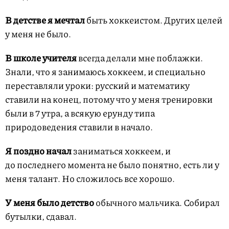
В детстве я мечтал
быть хоккеистом. Других целей
у меня не было.
В школе учителя
всегда делали мне поблажки.
Знали, что я занимаюсь хоккеем, и специально
переставляли уроки: русский и математику
ставили на конец, потому что у меня тренировки
были в 7 утра, а всякую ерунду типа
природоведения ставили в начало.
Я поздно начал
заниматься хоккеем, и
до последнего момента не было понятно, есть ли у
меня талант. Но сложилось все хорошо.
У меня было детство
обычного мальчика. Собирал
бутылки, сдавал.