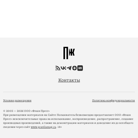
Контакты
Условия размещения
Политика конфиденциальности
© 2005 — 2026 ООО «Фэшн Пресс»
При размещении материалов на Сайте Пользователь безвозмездно предоставляет ООО «Фэшн
Пресс» неисключительные права на использование, воспроизведение, распространение, создание
производных произведений, а также на демонстрацию материалов и доведение их до всеобщего
сведения через сайт
www.pravilamag.ru
. 18+