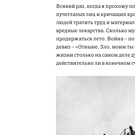
Всякий раз, когда я прохожу п
пучеглазых лиц и кричащих кр
людей тратить труд и материа
вредные лекарства. Сколько мус
продержаться лето. Война – п
девиз – «Отныне, Зло, моим ты
жизни столько на самом деле д
действительно ли в конечном с