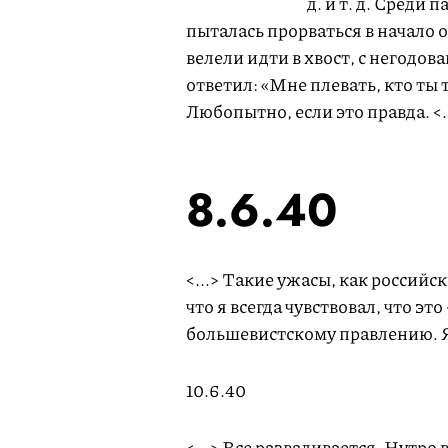
д. и т. д. Среди 
пыталась прорваться в начало о
велели идти в хвост, с негодов
ответил: «Мне плевать, кто ты т
Любопытно, если это правда. <.
8.6.40
<...> Такие ужасы, как российс
что я всегда чувствовал, что эт
большевистскому правлению. Я 
10.6.40
<...> Все разваливается. Нутро