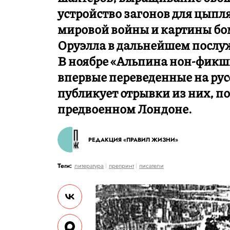
устройство загонов для цыпл
мировой войны и картины б
Оруэлла в дальнейшем послужи
В ноябре «Альпина нон-фикшн
впервые переведенные на ру
публикует отрывки из них, 
предвоенном Лондоне.
РЕДАКЦИЯ «ПРАВИЛ ЖИЗНИ»
Теги:
литература
препринт
писатели