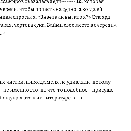
пассажиров оказалась леди--------
12
, которая
череди, чтобы попасть на судно, а когда ей
анием спросила: «Знаете ли вы, кто я?» Стюард
акая, чертова сука. Займи свое место в очереди».
..>
кие чистки, никогда меня не удивляли, потому
о – не именно это, но что-то подобное – присуще
ощущал это в их литературе. <...>
 выворачивает оттого, что я продолжаю в такое