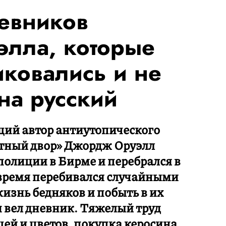
евников
лла, которые
иковались и не
на русский
щий автор антиутопического
отный двор» Джордж Оруэлл
олиции в Бирме и перебрался в
 время перебивался случайными
изнь бедняков и побыть в их
 вел дневник. Тяжелый труд
й и цветов, покупка керосина,