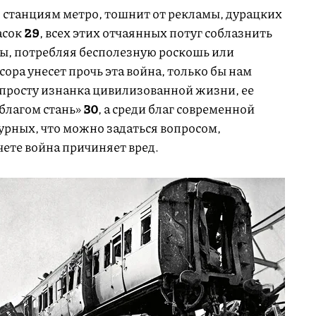
о станциям метро, тошнит от рекламы, дурацких
асок
29
, всех этих отчаянных потуг соблазнить
лы, потребляя бесполезную роскошь или
ора унесет прочь эта война, только бы нам
опросту изнанка цивилизованной жизни, ее
 благом стань»
30
, а среди благ современной
урных, что можно задаться вопросом,
чете война причиняет вред.