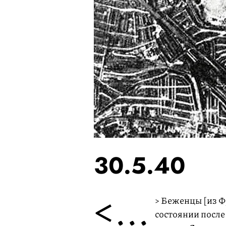
30.5.40
<...
> Беженцы [из Ф
состоянии после 