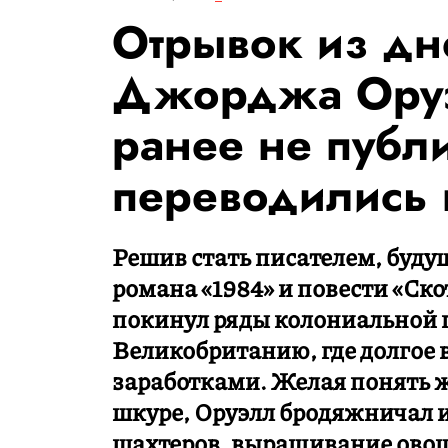
Отрывок из дн
Джорджа Оруэ
ранее не публ
переводились 
Решив стать писателем, буду
романа «1984» и повести «Ск
покинул ряды колониальной п
Великобританию, где долгое
заработками. Желая понять ж
шкуре, Оруэлл бродяжничал и
шахтеров, выращивание овоще