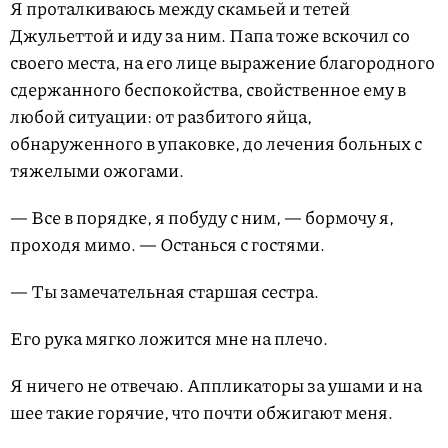
Я проталкиваюсь между скамьей и тетей
Джульеттой и иду за ним. Папа тоже вскочил со
своего места, на его лице выражение благородного
сдержанного беспокойства, свойственное ему в
любой ситуации: от разбитого яйца,
обнаруженного в упаковке, до лечения больных с
тяжелыми ожогами.
— Все в порядке, я побуду с ним, — бормочу я,
проходя мимо. — Останься с гостями.
— Ты замечательная старшая сестра.
Его рука мягко ложится мне на плечо.
Я ничего не отвечаю. Аппликаторы за ушами и на
шее такие горячие, что почти обжигают меня.