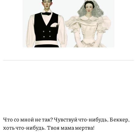
Что со мной не так? Чувствуй что-нибудь, Беккер,
хоть что-нибудь. Твоя мама мертва!