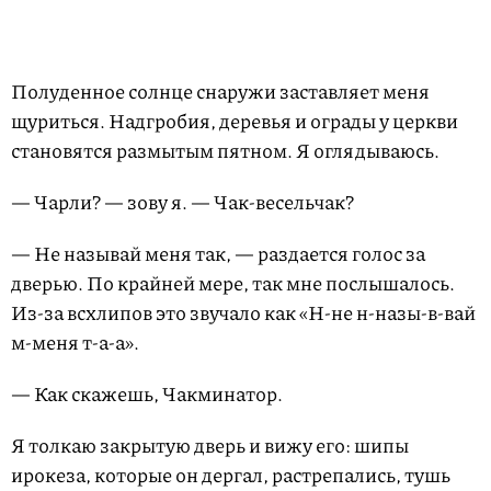
Полуденное солнце снаружи заставляет меня
щуриться. Надгробия, деревья и ограды у церкви
становятся размытым пятном. Я оглядываюсь.
— Чарли? — зову я. — Чак-весельчак?
— Не называй меня так, — раздается голос за
дверью. По крайней мере, так мне послышалось.
Из-за всхлипов это звучало как «Н-не н-назы-в-вай
м-меня т-а-а».
— Как скажешь, Чакминатор.
Я толкаю закрытую дверь и вижу его: шипы
ирокеза, которые он дергал, растрепались, тушь