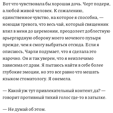
Вот что чувствовала бы хорошая дочь. Черт подери,
а любой живой человек. К сожалению,
единственное чувство, на которое я способна, —
ноющая тревога, что весь чай, который священник
влил в меня до церемонии, преодолеет доблестную
арьергардную оборону моего мочевого пузыря
прежде, чем я смогу выбраться отсюда. Если я
описаюсь, Чарли подумает, что я сделала это
нарочно. Он и так уверен, что я неизлечимо
зависима от драм. Я пытаюсь найти в себе более
глубокие эмоции, но это все равно что мешать
языком стоматологу. Я онемела.
— Какой уж тут привлекательный контент,да? —
говорит противный тихий голос где-то в затылке.
— Не думай об этом.