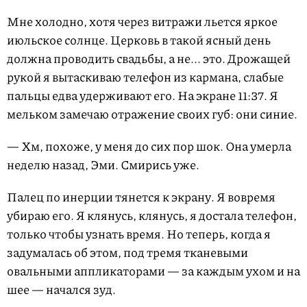
Мне холодно, хотя через витражи льется яркое
июльское солнце. Церковь в такой ясный день
должна проводить свадьбы, а не... это. Дрожащей
рукой я вытаскиваю телефон из кармана, слабые
пальцы едва удерживают его. На экране 11:37. Я
мельком замечаю отражение своих губ: они синие.
— Хм, похоже, у меня до сих пор шок. Она умерла
неделю назад, Эми. Смирись уже.
Палец по инерции тянется к экрану. Я вовремя
убираю его. Я клянусь, клянусь, я достала телефон,
только чтобы узнать время. Но теперь, когда я
задумалась об этом, под тремя тканевыми
овальными аппликаторами — за каждым ухом и на
шее — начался зуд.