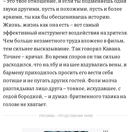
– это твое отношение, и если ты подменяешь одни
звуки другими, пусть и похожими, пусть и более
яркими, ты как бы обесцениваешь историю.
Жизнь, жизнь как она есть – вот самый
эффективный инструмент воздействия на зрителя.
Чем больше незаметного труда вложено в фильм,
тем сильнее высказывание. Так говорил Кавана.
Точнее – кричал. Во время споров он так сильно
расходился, что на лбу и на шее вздувались вены, и
бармену приходилось просить его вести себя
потише и не пугать других гостей. Фоли молча
разглядывал лицо друга – тонкое, исхудавшее, с
седой бородкой, – и думал: бритвенного тазика на
голове не хватает.
РЕКЛАМА – ПРОДОЛЖЕНИЕ НИЖЕ