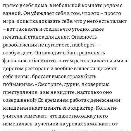
прямо у себя дома, в небольшой комнате рядом с
ванной. Он убеждает себя в том, что это – просто
игра, попытка доказать себе, что у него есть талант
– вот так взять и создать что угодно, даже
печатный станок для денег. Опасность
разоблачения не пугает его, наоборот –
возбуждает. Он заходит в банк разменять
фальшивые банкноты, затем расплачивается ими в
дорогом ресторане и вообще всячески щекочет
себе нервы, бросает вызов страху быть
пойманным. «Смотрите, дурни, я совершаю
преступление, а вы не видите, настолько оно
совершенно!» Со временем работа с денежными
клише начинает менять его характер. Коллеги-
учителя замечают, что даже походка у него
изменилась, а ученики на уроках замолкают от