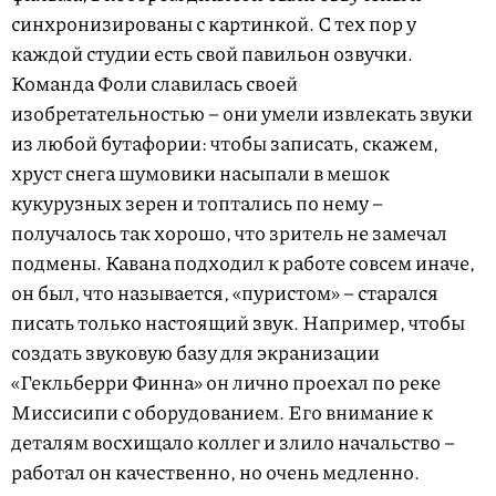
синхронизированы с картинкой. С тех пор у
каждой студии есть свой павильон озвучки.
Команда Фоли славилась своей
изобретательностью – они умели извлекать звуки
из любой бутафории: чтобы записать, скажем,
хруст снега шумовики насыпали в мешок
кукурузных зерен и топтались по нему –
получалось так хорошо, что зритель не замечал
подмены. Кавана подходил к работе совсем иначе,
он был, что называется, «пуристом» – старался
писать только настоящий звук. Например, чтобы
создать звуковую базу для экранизации
«Гекльберри Финна» он лично проехал по реке
Миссисипи с оборудованием. Его внимание к
деталям восхищало коллег и злило начальство –
работал он качественно, но очень медленно.