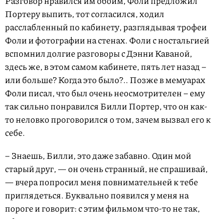
Разговор нравился им обоим, Фоли предложил
Портеру выпить, тот согласился, ходил
расслабленный по кабинету, разглядывая трофеи
Фоли и фотографии на стенах. Фоли с ностальгией
вспомнил долгие разговоры с Дэнни Каваной,
здесь же, в этом самом кабинете, пять лет назад –
или больше? Когда это было?.. Позже в мемуарах
Фоли писал, что был очень неосмотрителен – ему
так сильно понравился Билли Портер, что он как-
то неловко проговорился о том, зачем вызвал его к
себе.
– Знаешь, Билли, это даже забавно. Один мой
старый друг, — он очень странный, не спрашивай,
— вчера попросил меня повнимательней к тебе
приглядеться. Буквально появился у меня на
пороге и говорит: с этим фильмом что-то не так,