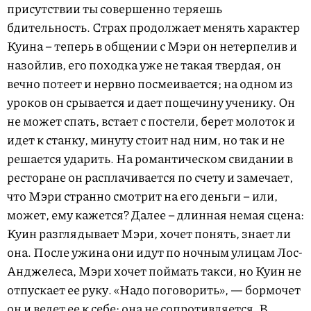
присутствии ты совершенно теряешь
бдительность. Страх продолжает менять характер
Куина – теперь в общении с Мэри он нетерпелив и
назойлив, его походка уже не такая твердая, он
вечно потеет и нервно посмеивается; на одном из
уроков он срывается и дает пощечину ученику. Он
не может спать, встает с постели, берет молоток и
идет к станку, минуту стоит над ним, но так и не
решается ударить. На романтическом свидании в
ресторане он расплачивается по счету и замечает,
что Мэри странно смотрит на его деньги – или,
может, ему кажется? Далее – длинная немая сцена:
Куин разглядывает Мэри, хочет понять, знает ли
она. После ужина они идут по ночным улицам Лос-
Анджелеса, Мэри хочет поймать такси, но Куин не
отпускает ее руку. «Надо поговорить», — бормочет
он и ведет ее к себе; она не сопротивляется. В