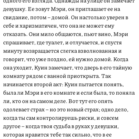
одного его взгляда. Однажды на улице он замечает
девушку. Ее зовут Мэри, он приглашает ее на
свидание, потом – домой. Он настолько уверен в
себе и харизматичен, что она не может ему
отказать. Они мило общаются, пьют вино, Мэри
спрашивает, где туалет, и отлучается, и спустя
минуту возвращается слегка взволнованная и
говорит, что уже поздно, ей нужно домой. Когда
она уходит, Куин замечает, что дверь в его тайную
комнату рядом с ванной приоткрыта. Так
начинается второй акт: Куин пытается понять,
была ли Мэри в его комнате и если была, то поняла
ли, кто он на самом деле. Вот тут его опять
одолевает страх – но это новый страх; одно дело,
когда ты сам контролируешь риски, и совсем
другое – когда твоя судьба в руках у девушки,
которая нравится тебе так сильно, что в ее