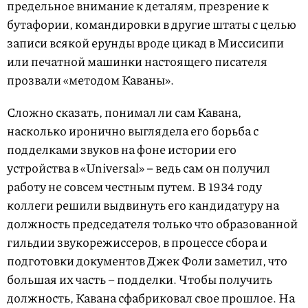
предельное внимание к деталям, презрение к
бутафории, командировки в другие штаты с целью
записи всякой ерунды вроде цикад в Миссисипи
или печатной машинки настоящего писателя
прозвали «методом Каваны».
Сложно сказать, понимал ли сам Кавана,
насколько иронично выглядела его борьба с
подделками звуков на фоне истории его
устройства в «Universal» – ведь сам он получил
работу не совсем честным путем. В 1934 году
коллеги решили выдвинуть его кандидатуру на
должность председателя только что образованной
гильдии звукорежиссеров, в процессе сбора и
подготовки документов Джек Фоли заметил, что
большая их часть – подделки. Чтобы получить
должность, Кавана сфабриковал свое прошлое. На