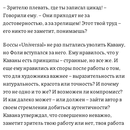
– Зрителю плевать, где ты записал цикад! –
Говорили ему. – Они приходят не за
достоверностью, а за зрелищем! Этот твой труд –
его никто не заметит, понимаешь?
Боссы «Universal» не раз пытались уволить Кавану,
но Фоли вступался за него. Ему нравилось, что у
Каваны есть принципы – странные, но все же. И
еще ему нравились их споры после работы о том,
что для художника важнее – выразительность или
натуральность, красота или точность? И почему
это не одно и то же? И возможен ли компромисс?
И как далеко может – или должен – зайти автор в
своем стремлении добиться аутентичности?
Кавана утверждал, что совершенно неважно,
заметит зритель твою работу или нет, твоя работа