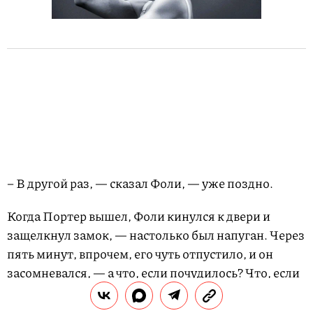
– В другой раз, — сказал Фоли, — уже поздно.
Когда Портер вышел, Фоли кинулся к двери и
защелкнул замок, — настолько был напуган. Через
пять минут, впрочем, его чуть отпустило, и он
засомневался, — а что, если почудилось? Что, если
это просто игра воображения? Нельзя подозревать
человека только на том основании, что он слишком