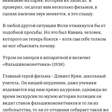
проверил, он делал вам несколько фильмов, в
сценах насилия звук меняется, я это слышу.
В любой другой ситуации Фоли отмахнулся бы от
подобной просьбы. Но это был Кавана, человек,
которого он теперь боялся – хотя сам себе толком
не мог объяснить почему.
Утром он заперся в аппаратной и включил
«Фальшивомонетчика» (1938).
Главный герой фильма – Дэниел Куин, школьный
учитель. Он нищий неудачник, даже ученики
издеваются над ним прямо на уроках; однажды во
время экскурсии по музею истории полиции он
видит станок фальшивомонетчиков и то ли из
любопытства, то ли от отчаяния собирает такой же