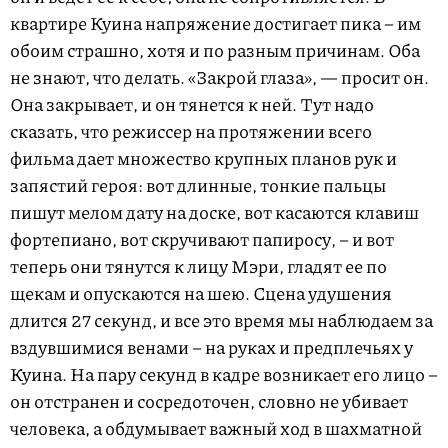
квартире Куина напряжение достигает пика – им
обоим страшно, хотя и по разным причинам. Оба
не знают, что делать. «Закрой глаза», — просит он.
Она закрывает, и он тянется к ней. Тут надо
сказать, что режиссер на протяжении всего
фильма дает множество крупных планов рук и
запястий героя: вот длинные, тонкие пальцы
пишут мелом дату на доске, вот касаются клавиш
фортепиано, вот скручивают папиросу, – и вот
теперь они тянутся к лицу Мэри, гладят ее по
щекам и опускаются на шею. Сцена удушения
длится 27 секунд, и все это время мы наблюдаем за
вздувшимися венами – на руках и предплечьях у
Куина. На пару секунд в кадре возникает его лицо –
он отстранен и сосредоточен, словно не убивает
человека, а обдумывает важный ход в шахматной