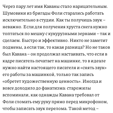
Через пару лет имя Каваны стало нарицательным.
Шумовики из бригады Фоли старались работать
исключительно в студии. Как ты получишь звук –
неважно. Если для получения хруста снега нужно
топтаться по мешку с кукурузными зернами – так и
сделаем. Быстро и эффективно. Никто не заметит
подмены, а если так, то какая разница? Но не таков
был Кавана – он продолжал настаивать, что если в
кадре писатель печатает на машинке, то в идеале
нужно найти настоящего писателя и «снять звук»
его работы за машинкой, только так запись
«обретет художественную ценность». Иногда и
вовсе доходило до фанатизма: старожилы
вспоминали, как однажды Кавана требовал от
Фоли сломать ему руку прямо перед микрофоном,
чтобы записать звук перелома. Такой метод –