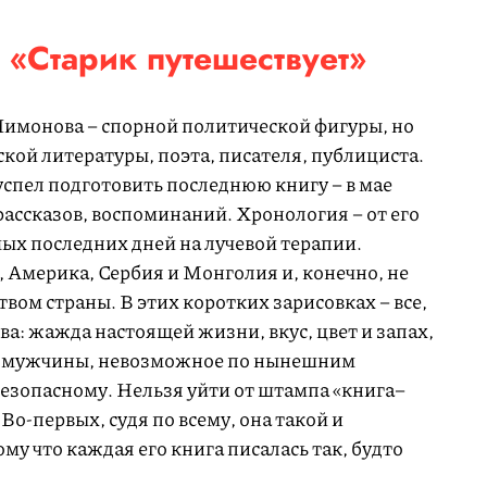
«Старик путешествует»
 Лимонова – спорной политической фигуры, но
ской литературы, поэта, писателя, публициста.
спел подготовить последнюю книгу – в мае
рассказов, воспоминаний. Хронология – от его
мых последних дней на лучевой терапии.
 Америка, Сербия и Монголия и, конечно, не
ом страны. В этих коротких зарисовках – все,
а: жажда настоящей жизни, вкус, цвет и запах,
 мужчины, невозможное по нынешним
безопасному. Нельзя уйти от штампа «книга–
Во-первых, судя по всему, она такой и
му что каждая его книга писалась так, будто