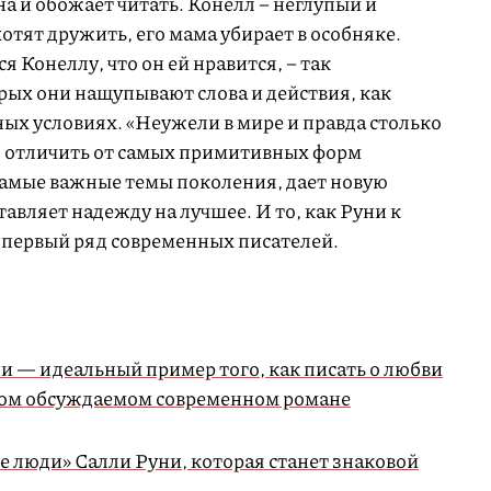
на и обожает читать. Конелл – неглупый и
отят дружить, его мама убирает в особняке.
 Конеллу, что он ей нравится, – так
рых они нащупывают слова и действия, как
ых условиях. «Неужели в мире и правда столько
о отличить от самых примитивных форм
 самые важные темы поколения, дает новую
тавляет надежду на лучшее. И то, как Руни к
в первый ряд современных писателей.
 — идеальный пример того, как писать о любви
амом обсуждаемом современном романе
 люди» Салли Руни, которая станет знаковой