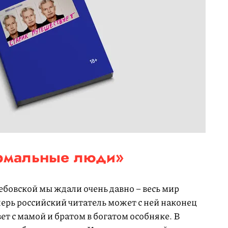
рмальные люди»
бовской мы ждали очень давно – весь мир
перь российский читатель может с ней наконец
т с мамой и братом в богатом особняке. В