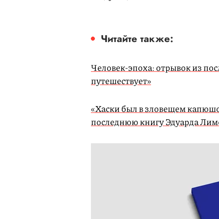
Читайте также:
Человек-эпоха: отрывок из по
путешествует»
«Хаски был в зловещем капюшон
последнюю книгу Эдуарда Лим