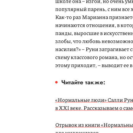
школе она – изгой, но очень ум
популярный парень, с ним все х
Как-то раз Марианна признается
начинаются отношения, в кото
панды, выросшие в искусственн
злобы, что любовь невозможн
насилия?» – Руни затрагивает
схему классового романа, но ос
этому приходит, – выводит ее 
Читайте также:
«Нормальные люди» Салли Руни
в XXI веке. Рассказываем о с
Отрывок из книги «Нормальные
для миллениалов