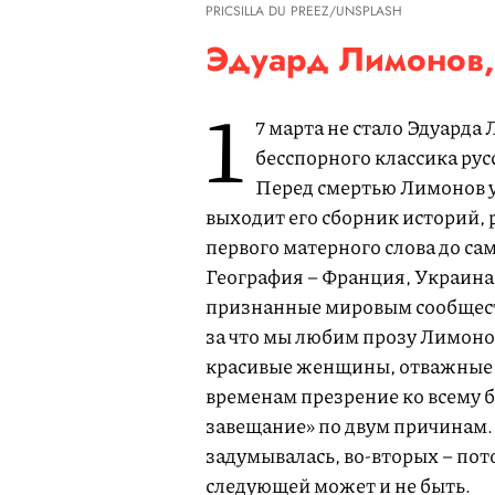
PRICSILLA DU PREEZ/UNSPLASH
Эдуард Лимонов, 
1
7 марта не стало Эдуарда
бесспорного классика рус
Перед смертью Лимонов у
выходит его сборник историй, 
первого матерного слова до са
География – Франция, Украина,
признанные мировым сообществ
за что мы любим прозу Лимонов
красивые женщины, отважные
временам презрение ко всему 
завещание» по двум причинам. 
задумывалась, во-вторых – пото
следующей может и не быть.