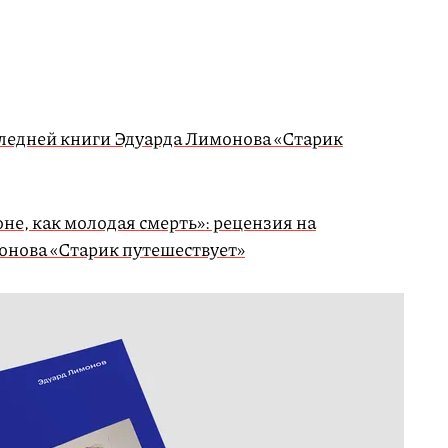
следней книги Эдуарда Лимонова «Старик
е, как молодая смерть»: рецензия на
онова «Старик путешествует»