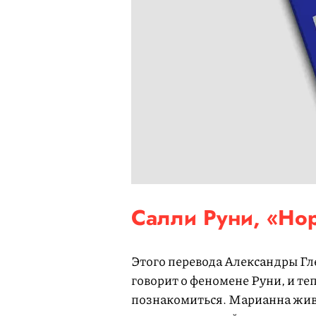
Салли Руни, «Но
Этого перевода Александры Гле
говорит о феномене Руни, и те
познакомиться. Марианна живе