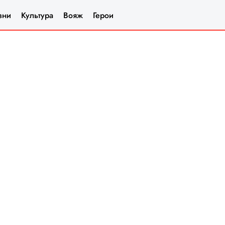
зни
Культура
Вояж
Герои
удущего провала.
ми общаются. Душой. Нюх у них есть,
и человеческие сообщества, служат
ком уровне. Вслушайся: «осуществлять»,
орена вокруг. Знаешь, как яйцеклетка