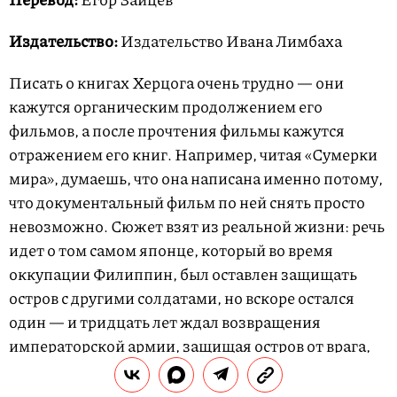
Издательство:
Издательство Ивана Лимбаха
Писать о книгах Херцога очень трудно — они
кажутся органическим продолжением его
фильмов, а после прочтения фильмы кажутся
отражением его книг. Например, читая «Сумерки
мира», думаешь, что она написана именно потому,
что документальный фильм по ней снять просто
невозможно. Сюжет взят из реальной жизни: речь
идет о том самом японце, который во время
оккупации Филиппин, был оставлен защищать
остров с другими солдатами, но вскоре остался
один — и тридцать лет ждал возвращения
императорской армии, защищая остров от врага,
которого не было. Херцог пытается воспроизвести
его жизнь на острове, где граница между