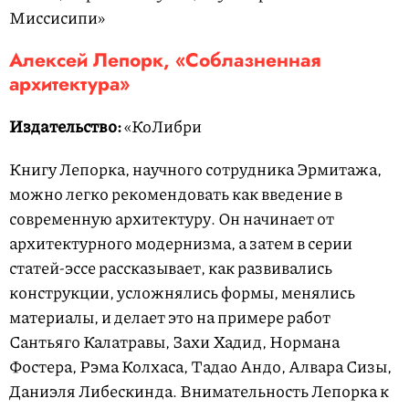
Миссисипи»
Алексей Лепорк, «Соблазненная
архитектура»
Издательство:
«КоЛибри
Книгу Лепорка, научного сотрудника Эрмитажа,
можно легко рекомендовать как введение в
современную архитектуру. Он начинает от
архитектурного модернизма, а затем в серии
статей-эссе рассказывает, как развивались
конструкции, усложнялись формы, менялись
материалы, и делает это на примере работ
Сантьяго Калатравы, Захи Хадид, Нормана
Фостера, Рэма Колхаса, Тадао Андо, Алвара Сизы,
Даниэля Либескинда. Внимательность Лепорка к