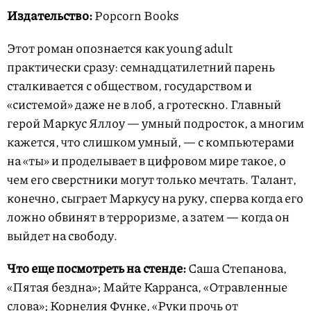
Издательство:
Popcorn Books
Этот роман опознается как young adult
практически сразу: семнадцатилетний парень
сталкивается с обществом, государством и
«системой» даже не в лоб, а гротескно. Главный
герой Маркус Яллоу — умный подросток, а многим
кажется, что слишком умный, — с компьютерами
на «ты» и проделывает в цифровом мире такое, о
чем его сверстники могут только мечтать. Талант,
конечно, сыграет Маркусу на руку, сперва когда его
ложно обвинят в терроризме, а затем — когда он
выйдет на свободу.
Что еще посмотреть на стенде:
Саша Степанова,
«Пятая бездна»; Майте Карранса, «Отравленные
слова»; Корнелия Функе, «Руки прочь от