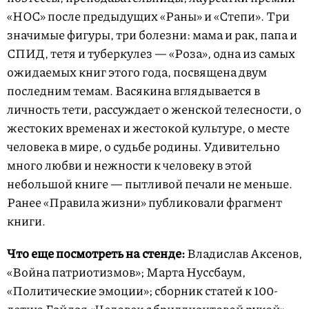
«НОС» после предыдущих «Раны» и «Степи». Три
значимые фигуры, три болезни: мама и рак, папа и
СПИД, тетя и туберкулез — «Роза», одна из самых
ожидаемых книг этого года, посвящена двум
последним темам. Васякина вглядывается в
личность тети, рассуждает о женской телесности, о
жестоких временах и жестокой культуре, о месте
человека в мире, о судьбе родины. Удивительно
много любви и нежности к человеку в этой
небольшой книге — пытливой печали не меньше.
Ранее «Правила жизни» публиковали фрагмент
книги.
Что еще посмотреть на стенде:
Владислав Аксенов,
«Война патриотизмов»; Марта Нуссбаум,
«Политические эмоции»; сборник статей к 100-
летию Гайдая «Человек с бриллиантовой рукой»