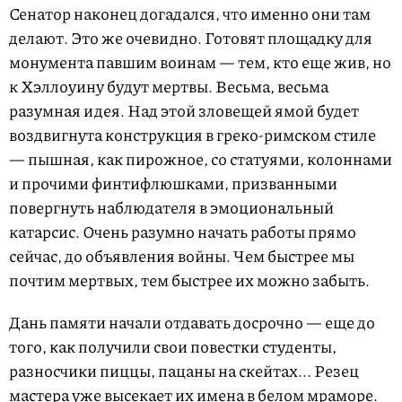
Сенатор наконец догадался, что именно они там
делают. Это же очевидно. Готовят площадку для
монумента павшим воинам — тем, кто еще жив, но
к Хэллоуину будут мертвы. Весьма, весьма
разумная идея. Над этой зловещей ямой будет
воздвигнута конструкция в греко-римском стиле
— пышная, как пирожное, со статуями, колоннами
и прочими финтифлюшками, призванными
повергнуть наблюдателя в эмоциональный
катарсис. Очень разумно начать работы прямо
сейчас, до объявления войны. Чем быстрее мы
почтим мертвых, тем быстрее их можно забыть.
Дань памяти начали отдавать досрочно — еще до
того, как получили свои повестки студенты,
разносчики пиццы, пацаны на скейтах... Резец
мастера уже высекает их имена в белом мраморе.