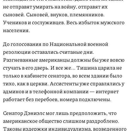
не отправят умирать на войну, отправят их
сыновей. Сыновей, внуков, племянников.
Учеников и сослуживцев. Весь избыток мужского
населения.
До голосования по Национальной военной
резолюции оставались считаные дни.
Разгневанные американцы должны бы уже вовсю
стучать в его дверь. И все же... Тишина царила не
только в кабинете сенатора, во всем здании было
тихо, как в церкви. Ассистенты уже справлялись у
админов и в телефонной компании — интернет
работает без перебоев, номера подключены.
Сенатор Дэниэлс мог лишь предположить, что
американское общество слишком раздроблено.
Таковы издержки индивидуализма, возведенного