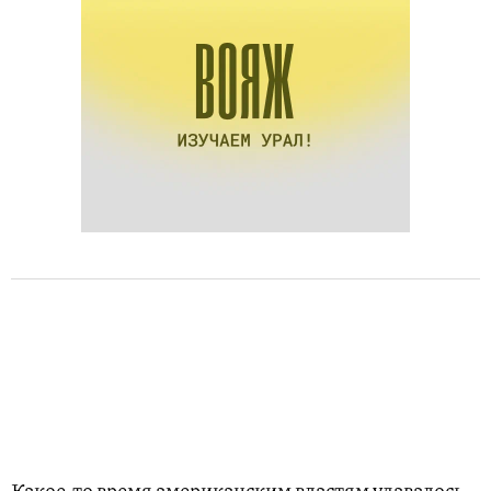
Какое-то время американским властям удавалось