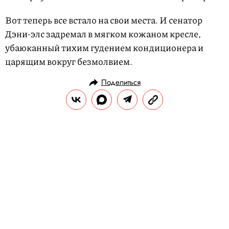
Вот теперь все встало на свои места. И сенатор
Дэни-элс задремал в мягком кожаном кресле,
убаюканный тихим гудением кондиционера и
царящим вокруг безмолвием.
Поделиться
ЛИТЕРАТУРА
ПРЕПРИНТ
25.11.2018, 11:58
Мария Степанова — о «Щегле»
Донны Тартт и о том, как
американке удалось написать
большой английский роман
В издательстве
АСТ
выходит новая книга