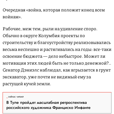
Очередная «война, которая положит конец всем
войнам».
Рабочие, меж тем, рыли на удивление споро.
Обычно в округе Колумбия проекты по
строительству и благоустройству реализовывались
весьма неспешно и растягивались на годы: все-таки
освоение бюджета — дело небыстрое. Может ли
мотивация этих людей быть не только денежной?..
Сенатор Дэниэлс наблюдал, как вгрызается в грунт
экскаватор, уже почти не видимый ему за
растущей кучей земли.
сейчас читают
В Туле пройдет масштабная ретроспектива
российского художника Франциско Инфанте