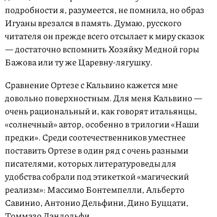
подробности я, разумеется, не помнила, но образ
Игуаны врезался в память. Думаю, русского
читателя он прежде всего отсылает к миру сказок
— достаточно вспомнить Хозяйку Медной горы
Бажова или ту же Царевну-лягушку.
Сравнение Ортезе с Кальвино кажется мне
довольно поверхностным. Для меня Кальвино —
очень рациональный и, как говорят итальянцы,
«солнечный» автор, особенно в трилогии «Наши
предки». Среди соотечественников уместнее
поставить Ортезе в один ряд с очень разными
писателями, которых литературоведы для
удобства собрали под этикеткой «магический
реализм»: Массимо Бонтемпелли, Альберто
Савинио, Антонио Дельфини, Дино Буццати,
Томмазо Ландольфи.