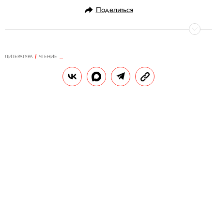
Поделиться
ЛИТЕРАТУРА
ЧТЕНИЕ
03.05.2026, 14:11
Как охота за пряностями изменила
карту мира
В издательстве «Альпина нон-фикшн»
вышла книга британского историка
Роджера Кроули «Битва за пряности: Как
противостояние XVI века определило
устройство современного мира». Это
история о глобальной гонке за ресурсами
— гвоздикой и мускатным орехом,