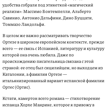
удобства собрали под этикеткой «магический
реализм»: Массимо Бонтемпелли, Альберто
Савинио, Антонио Дельфини, Дино Буццати,
Томмазо Ландольфи.
В целом же важно рассматривать творчество
Ортезе в широком европейском контексте, прежде
всего — ее связь с Испанией, литературу и культуру
которой она очень любила. Даже по
происхождению писательница связана с этой
страной: ее отец был сицилийцем, но выходцем из
Каталонии, а фамилия Ортезе —
итальянизированный вариант испанской фамилии
Ортес (Ортис).
Кстати, камертон всего романа — стихотворение
испанца Хорхе Манрике, которое я привожу в