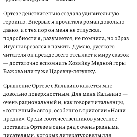
Ортезе действительно создала удивительную
героиню. Впервые я прочитала роман довольно
давно, и с тех пор он меня не отпускал:
подробности я, разумеется, не помнила, но образ
Игуаны врезался в память. Думаю, русского
читателя он прежде всего отсылает к миру сказок
— достаточно вспомнить Хозяйку Медной горы
Бажова или ту же Царевну-лягушку.
Сравнение Ортезе с Кальвино кажется мне
довольно поверхностным. Для меня Кальвино —
очень рациональный и, как говорят итальянцы,
«солнечный» автор, особенно в трилогии «Наши
предки». Среди соотечественников уместнее
поставить Ортезе в один ряд с очень разными
писателями, которых литературоведы для