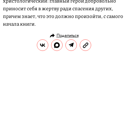
христологический: главный герой добровольно
приносит себя в жертву ради спасения других,
причем знает, что это должно произойти, с самого
начала книги.
Поделиться
ЛИТЕРАТУРА
ЧТЕНИЕ
03.05.2026, 14:11
Как охота за пряностями изменила
карту мира
В издательстве «Альпина нон-фикшн»
вышла книга британского историка
Роджера Кроули «Битва за пряности: Как
противостояние XVI века определило