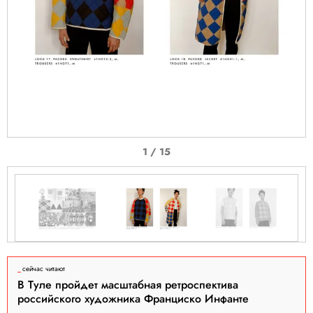
I
1 / 15
t
e
m
1
o
I
f
t
сейчас читают
1
e
В Туле пройдет масштабная ретроспектива
5
m
российского художника Франциско Инфанте