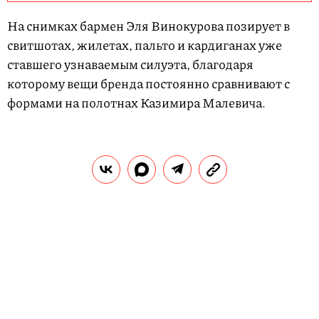
1
o
На снимках бармен Эля Винокурова позирует в
f
свитшотах, жилетах, пальто и кардиганах уже
1
ставшего узнаваемым силуэта, благодаря
5
которому вещи бренда постоянно сравнивают с
формами на полотнах Казимира Малевича.