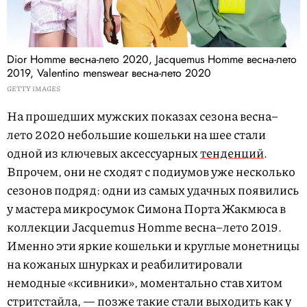
Dior Homme весна-лето 2020, Jacquemus Homme весна-лето
2019, Valentino menswear весна-лето 2020
GETTY IMAGES
На прошедших мужских показах сезона весна–
лето 2020 небольшие кошельки на шее стали
одной из ключевых аксессуарных
тенденций
.
Впрочем, они не сходят с подиумов уже несколько
сезонов подряд: одни из самых удачных появились
у мастера микросумок Симона Порта Жакмюса в
коллекции Jacquemus Homme весна–лето 2019.
Именно эти яркие кошельки и круглые монетницы
на кожаных шнурках и реабилитировали
немодные «ксивники», моментально став хитом
стритстайла, — позже такие стали выходить как у