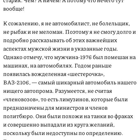
старик. Чем? А ничем! А потому что нечего тут
вообще!
К сожалению, я не автомобилист, не болельщик,
не рыбак и не меломан. Поэтому я не смогу долго и
подробно рассказывать об этих важнейших
аспектах мужской жизни в указанные годы.
Однако отмечу, что мужчина-1976 был помешан на
машинах, на автомобилях. Годом раньше
появилась вожделенная «шестерочка»,
ВАЗ-2106, — самый шикарный автомобиль нашего
нищего автопрома. Разумеется, не считая
«членовозов», то есть лимузинов, которые были
предназначены для министров и членов
политбюро. Они были похожи на танки во фраках
и совершенно выпадали из круга желаний,
поскольку были недоступны по определению.