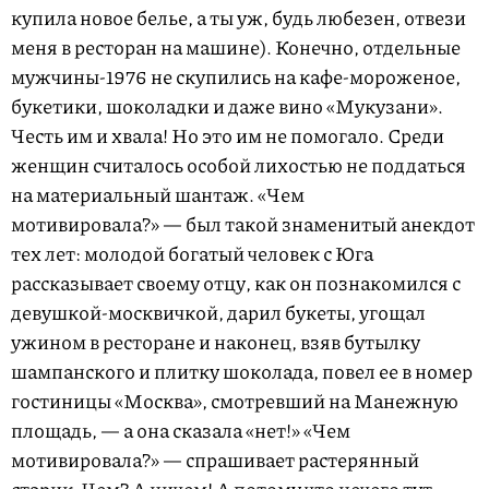
купила новое белье, а ты уж, будь любезен, отвези
меня в ресторан на машине). Конечно, отдельные
мужчины-1976 не скупились на кафе-мороженое,
букетики, шоколадки и даже вино «Мукузани».
Честь им и хвала! Но это им не помогало. Среди
женщин считалось особой лихостью не поддаться
на материальный шантаж. «Чем
мотивировала?» — был такой знаменитый анекдот
тех лет: молодой богатый человек с Юга
рассказывает своему отцу, как он познакомился с
девушкой-москвичкой, дарил букеты, угощал
ужином в ресторане и наконец, взяв бутылку
шампанского и плитку шоколада, повел ее в номер
гостиницы «Москва», смотревший на Манежную
площадь, — а она сказала «нет!» «Чем
мотивировала?» — спрашивает растерянный