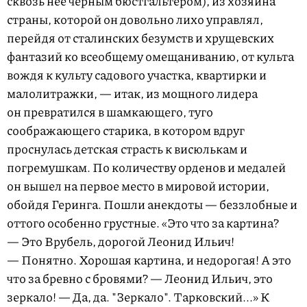
сквозь нее черным бюстгальтером), из хозяина
страны, которой он довольно лихо управлял,
перейдя от сталинских безумств и хрущевских
фантазий ко всеобщему омещаниванию, от культа
вождя к культу садового участка, квартирки и
малолитражки, — итак, из мощного лидера
он превратился в шамкающего, туго
соображающего старика, в котором вдруг
проснулась детская страсть к висюлькам и
погремушкам. По количеству орденов и медалей
он вышел на первое место в мировой истории,
обойдя Геринга. Пошли анекдоты — беззлобные и
оттого особенно грустные. «Это что за картина?
— Это Врубель, дорогой Леонид Ильич!
— Понятно. Хорошая картина, и недорогая! А это
что за бревно с бровями? — Леонид Ильич, это
зеркало! — Да, да. "Зеркало". Тарковский...» К