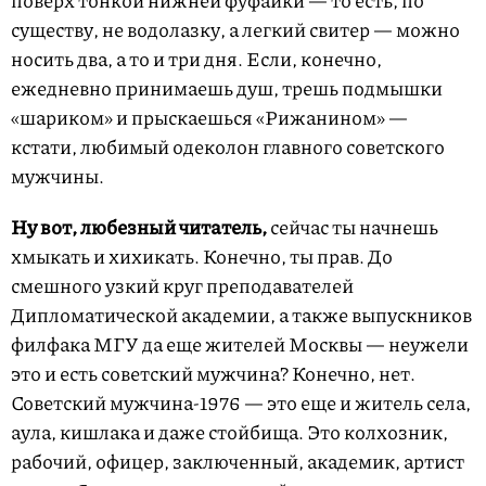
существу, не водолазку, а легкий свитер — можно
носить два, а то и три дня. Если, конечно,
ежедневно принимаешь душ, трешь подмышки
«шариком» и прыскаешься «Рижанином» —
кстати, любимый одеколон главного советского
мужчины.
Ну вот, любезный читатель,
сейчас ты начнешь
хмыкать и хихикать. Конечно, ты прав. До
смешного узкий круг преподавателей
Дипломатической академии, а также выпускников
филфака МГУ да еще жителей Москвы — неужели
это и есть советский мужчина? Конечно, нет.
Советский мужчина-1976 — это еще и житель села,
аула, кишлака и даже стойбища. Это колхозник,
рабочий, офицер, заключенный, академик, артист