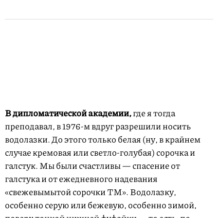
В дипломатической академии,
где я тогда
преподавал, в 1976-м вдруг разрешили носить
водолазки. До этого только белая (ну, в крайнем
случае кремовая или светло-голубая) сорочка и
галстук. Мы были счастливы — спасение от
галстука и от ежедневного надевания
«свежевымытой сорочки ТМ». Водолазку,
особенно серую или бежевую, особенно зимой,
поверх тонкой нижней фуфайки — то есть, по