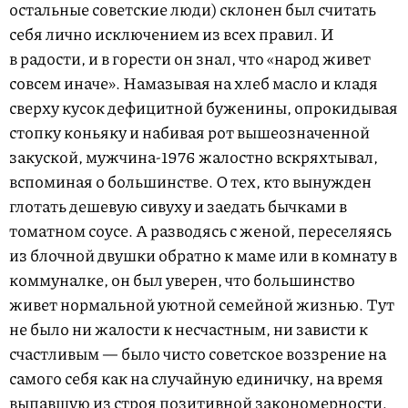
остальные советские люди) склонен был считать
себя лично исключением из всех правил. И
в радости, и в горести он знал, что «народ живет
совсем иначе». Намазывая на хлеб масло и кладя
сверху кусок дефицитной буженины, опрокидывая
стопку коньяку и набивая рот вышеозначенной
закуской, мужчина-1976 жалостно вскряхтывал,
вспоминая о большинстве. О тех, кто вынужден
глотать дешевую сивуху и заедать бычками в
томатном соусе. А разводясь с женой, переселяясь
из блочной двушки обратно к маме или в комнату в
коммуналке, он был уверен, что большинство
живет нормальной уютной семейной жизнью. Тут
не было ни жалости к несчастным, ни зависти к
счастливым — было чисто советское воззрение на
самого себя как на случайную единичку, на время
выпавшую из строя позитивной закономерности.