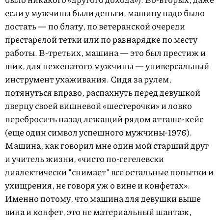
если у мужчины были деньги, машину надо было
достать — по блату, по ветеранской очереди
престарелой тетки или по разнарядке по месту
работы. В-третьих, машина — это был престиж и
шик, для неженатого мужчины — универсальный
инструмент ухаживания. Сидя за рулем,
потянуться вправо, распахнуть перед девушкой
дверцу своей вишневой «шестерочки» и ловко
перебросить назад лежащий рядом атташе-кейс
(еще один символ успешного мужчины-1976).
Машина, как говорил мне один мой старший друг
и учитель жизни, «чисто по-гегелевски
диалектически "снимает" все остальные попытки и
ухищрения, не говоря уж о вине и конфетах».
Именно потому, что машина для девушки выше
вина и конфет, это не материальный шантаж,