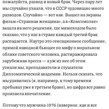
пожалуйста, развод и новый брак. Через пару лет
мы случайно узнали, что в СССР чудовищно много
разводов. Случайно — вот как. Вышел на экраны
фильм «Странная женщина», а в «Комсомолке»
вышла на него рецензия, где мимоходом было
сказано, что у нас в стране каждый третий брак
распадается. Наутро это сенсационное сообщение,
прямой наводкой бьющее по мифу о моральном
облике советского человека, растиражировала
зарубежная пресса — а уж из нее об этом
узнали мы, преподаватели и слушатели
Дипломатической академии. Нельзя сказать, что
мы удивились (я, например, к тому времени
пребывал уже в третьем браке), но цифра все равно
произвела впечатление.
Потому что мужчина-1976 (наверное, как и все