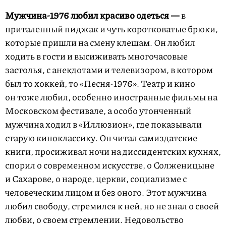
Мужчина-1976 любил красиво одеться —
в
приталенный пиджак и чуть коротковатые брюки,
которые пришли на смену клешам. Он любил
ходить в гости и высиживать многочасовые
застолья, с анекдотами и телевизором, в котором
был то хоккей, то «Песня-1976». Театр и кино
он тоже любил, особенно иностранные фильмы на
Московском фестивале, а особо утонченный
мужчина ходил в «Иллюзион», где показывали
старую киноклассику. Он читал самиздатские
книги, просиживал ночи на диссидентских кухнях,
спорил о современном искусстве, о Солженицыне
и Сахарове, о народе, церкви, социализме с
человеческим лицом и без оного. Этот мужчина
любил свободу, стремился к ней, но не знал о своей
любви, о своем стремлении. Недовольство