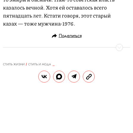
казалось вечной. Хотя ей оставалось всего
пятнадцать лет. Кстати говоря, этот старый
казах — тоже мужчина-1976.
Поделиться
СТИЛЬ ЖИЗНИ
СТИЛЬ И МОДА
12.09.2016, 12:42
Краткая история мужского стиля в
России: 1966 год
По просьбе Правила жизни известные
писатели, поэты и публицисты
вспоминают, о чем думали, что носили и
как жили советские, а затем российские