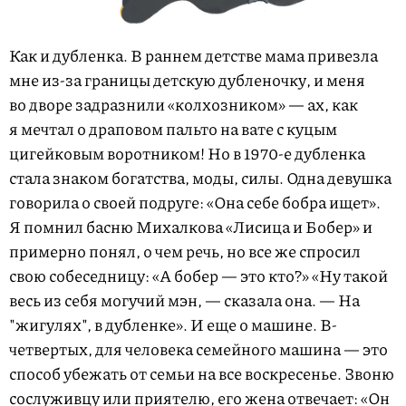
Как и дубленка. В раннем детстве мама привезла
мне из-за границы детскую дубленочку, и меня
во дворе задразнили «колхозником» — ах, как
я мечтал о драповом пальто на вате с куцым
цигейковым воротником! Но в 1970-е дубленка
стала знаком богатства, моды, силы. Одна девушка
говорила о своей подруге: «Она себе бобра ищет».
Я помнил басню Михалкова «Лисица и Бобер» и
примерно понял, о чем речь, но все же спросил
свою собеседницу: «А бобер — это кто?» «Ну такой
весь из себя могучий мэн, — сказала она. — На
"жигулях", в дубленке». И еще о машине. В-
четвертых, для человека семейного машина — это
способ убежать от семьи на все воскресенье. Звоню
сослуживцу или приятелю, его жена отвечает: «Он